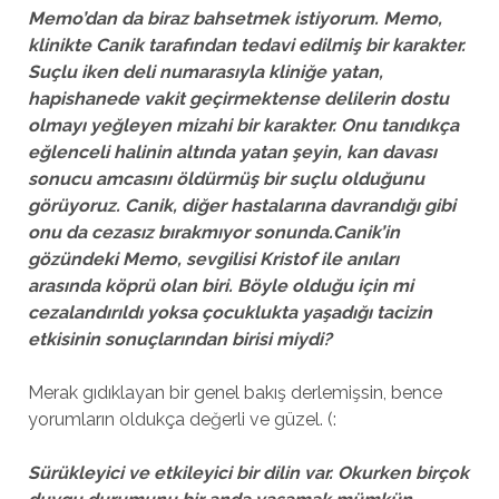
Memo’dan da biraz bahsetmek istiyorum. Memo,
klinikte Canik tarafından tedavi edilmiş bir karakter.
Suçlu iken deli numarasıyla kliniğe yatan,
hapishanede vakit geçirmektense delilerin dostu
olmayı yeğleyen mizahi bir karakter. Onu tanıdıkça
eğlenceli halinin altında yatan şeyin, kan davası
sonucu amcasını öldürmüş bir suçlu olduğunu
görüyoruz. Canik, diğer hastalarına davrandığı gibi
onu da cezasız bırakmıy
or sonunda.Canik’in
gözündeki Memo, sevgilisi Kristof ile anıları
arasında köprü olan biri. Böyle olduğu için mi
cezalandırıldı yoksa çocuklukta yaşadığı tacizin
etkisinin sonuçlarından birisi miydi?
Merak gıdıklayan bir genel bakış derlemişsin, bence
yorumların oldukça değerli ve güzel. (:
Sürükleyici ve etkileyici bir dilin var. Okurken birçok