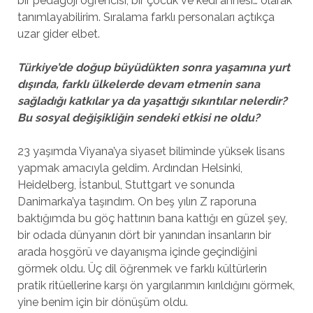
bir pedagoji öğrencisi, bir çocuk ve kedi annesi… olarak
tanımlayabilirim. Sıralama farklı personaları açtıkça
uzar gider elbet.
Türkiye’de doğup büyüdükten sonra yaşamına yurt
dışında, farklı ülkelerde devam etme
nin sana
sağladığı katkılar ya da yaşattığı sıkıntılar nelerdir?
Bu sosyal değişikliğin sendeki etkisi ne oldu?
23 yaşımda Viyana’ya siyaset biliminde yüksek lisans
yapmak amacıyla geldim. Ardından Helsinki,
Heidelberg, İstanbul, Stuttgart ve sonunda
Danimarka’ya taşındım. On beş yılın Z raporuna
baktığımda bu göç hattının bana kattığı en güzel şey,
bir odada dünyanın dört bir yanından insanların bir
arada hoşgörü ve dayanışma içinde geçindiğini
görmek oldu. Üç dil öğrenmek ve farklı kültürlerin
pratik ritüellerine karşı ön yargılarımın kırıldığını görmek,
yine benim için bir dönüşüm oldu.