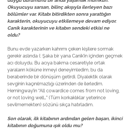
duygu durumunu bir anda yaşamak mümkün.
Okuyucuyu sarsan, bilinç akışıyla ilerleyen bazı
bölümler var. Kitabı bitirdikten sonra yarattığın
karakterin, okuyucuyu etkilemeye devam ediyor.
Canik karakterinin ve kitabın sendeki etkisi ne
oldu?
Bunu evde yazarken kahrımı çeken kişilere sormak
gerekir aslında (: Şaka bir yana Canik’in içinden geçmek
acı doluydu. Bu acıya bakma cesaretiyle ortak
yaraların köküne inmeyi deneyimledim, bu da
beraberinde bir dönüşüm getirdi. Diyalektik olarak
sevginin kaçınılmazlığı üzerinden de ilerledim.
Hemingway’in “All cowardice comes from not loving,
or not loving well…” (Tüm korkaklıklar yeterince
sevilmemekten) sözünü sıkça hatırladım.
Son olarak, ilk kitabının ardından gelen başarı, ikinci
kitabının doğumuna ışık oldu mu?