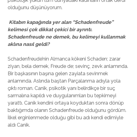
psikolojik yükün tüm dünyadaki kadınların ortak derdi
olduğunu düşünüyorum.
Kitabın kapağında yer alan “Schadenfreude”
kelimesi çok dikkat çekici bir ayrıntı.
Schadenfreude ne demek, bu kelimeyi kullanmak
aklına nasıl geldi?
Schadenfreude’nin Almanca kökeni Schaden; zarar
ziyan, bela demek, Freude de; sevinç, zevk anlamında.
Bir başkasının başına gelen zayiata sevinmek
anlamında. Aslında baştan Parçalanma adıyla yola
çıktı roman. Canik, psikotik yanı belirdikçe bir suç
sarmalına kapıldı ve duygulanımları bu tepkimeyi
yarattı. Canik kendini ortaya koyduktan sonra dönüp
baktığımda olanın Schadenfreude olduğunu gördüm.
İlkel erginlenmede olduğu gibi bu adı kendi edimiyle
aldı Canik.