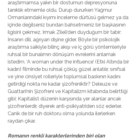
araştırmamsa yakın bir dostumun depresyonuna
tanıklık etmemle oldu. Durup dururken Yağmur
Ormanlarındaki kıyımı inceleme dürtüsü gelmez ya da
içinde değilseniz bundan bahsetmeniz bir başkasının
ilgisini çekmez. Irmak Zileli’den duyduğum bir tabir:
İnsanın dili, ağrıyan dişine gider. Böyle bir psikolojik
araştırma saikiyle bilinç akışı ve iç görü yöntemleriyle
ruhsal bir bunalımın dönüşüm evrelerini anlamak
istedim. ‘A woman under the influence’ (Etki Altında bir
kadın) filminde bu ruhsal çöküş güzel anlatılır, sınıfsal
ve yine cinsiyet rolleriyle toplumsal baskının kadını
getirdiği nokta ne kadar şizofreniktir? Deleuze ve
Guattari’nin Şizofreni ve Kapitalizm kitabında belirttiği
gibi; Kapitalist düzenin karşısında yer alanlar ancak
şizofrenlerdir, diyerek anti-psikiyatriden söz ederler.
Canik de bir ruh doktoru olma yolunda ilerlerken
raydan çıkar.
Romanın renkli karakterlerinden biri olan