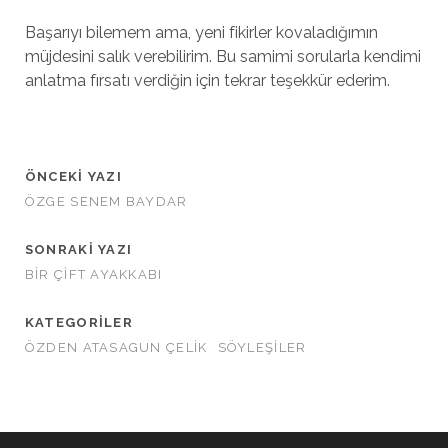
Başarıyı bilemem ama, yeni fikirler kovaladığımın
müjdesini salık verebilirim. Bu samimi sorularla kendimi
anlatma fırsatı verdiğin için tekrar teşekkür ederim.
ÖNCEKI YAZI
ÖZGE SENEM BAYDAR
SONRAKI YAZI
BİR ÇİFT AYAKKABI
KATEGORILER
ÖZDEN ATASAGUN ÇELİK
SÖYLEŞİLER