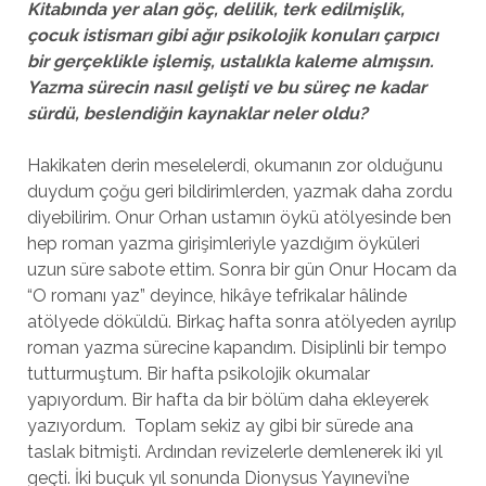
Kitabında yer alan göç, delilik, terk edilmişlik,
çocuk istismarı gibi ağır psikolojik konuları çarpıcı
bir gerçeklikle işlemiş, ustalıkla kaleme almışsın.
Yazma sürecin nasıl gelişti ve bu süreç ne kadar
sürdü, beslendiğin kaynaklar neler oldu?
Hakikaten derin meselelerdi, okumanın zor olduğunu
duydum çoğu geri bildirimlerden, yazmak daha zordu
diyebilirim. Onur Orhan ustamın öykü atölyesinde ben
hep roman yazma girişimleriyle yazdığım öyküleri
uzun süre sabote ettim. Sonra bir gün Onur Hocam da
“O romanı yaz” deyince, hikâye tefrikalar hâlinde
atölyede döküldü. Birkaç hafta sonra atölyeden ayrılıp
roman yazma sürecine kapandım. Disiplinli bir tempo
tutturmuştum. Bir hafta psikolojik okumalar
yapıyordum. Bir hafta da bir bölüm daha ekleyerek
yazıyordum. Toplam sekiz ay gibi bir sürede ana
taslak bitmişti. Ardından revizelerle demlenerek iki yıl
geçti. İki buçuk yıl sonunda Dionysus Yayınevi’ne