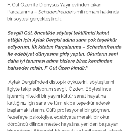
F. Gül Özen ile Dionysus Yayınevi’nden çıkan
Parçalanma –
Schadenfreude
isimli
romanı hakkında
bir söyleşi gerçekleştirdik.
Sevgili Gül, öncelikle söyleşi teklifimizi kabul
ettiğin için Aylak Dergisi adına sana çok teşekkür
ediyorum. İlk kitabın Parçalanma – Schadenfreude
ile edebiyat dünyasına giriş yaptın. Okurların seni
daha iyi tanıması adına bizlere biraz kendinden
bahseder misin, F. Gül Özen kimdir?
Aylak Dergisi’ndeki distopik öykülerini, söyleşilerini
ilgiyle takip ediyorum sevgili Özden. Böylesi ince
işlenmiş nitelikli bir yayını kültür sanat hayatına
kattığınız için sana ve tüm ekibe teşekkür ederek
başlamak isterim. Gül’ü profesyonel bir göçmen,
felsefeye, psikolojiye, edebiyata meraklı bir okur,
dördüncü dilinde meslek hayatına yeniden başlayan