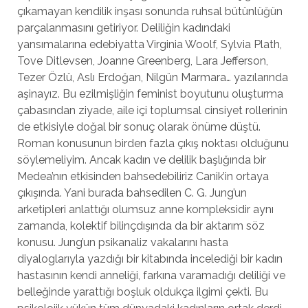
çıkamayan kendilik inşası sonunda ruhsal bütünlüğün
parçalanmasını getiriyor. Deliliğin kadındaki
yansımalarına edebiyatta Virginia Woolf, Sylvia Plath,
Tove Ditlevsen, Joanne Greenberg, Lara Jefferson,
Tezer Özlü, Aslı Erdoğan, Nilgün Marmara… yazılarında
aşinayız. Bu ezilmişliğin feminist boyutunu oluşturma
çabasından ziyade, aile içi toplumsal cinsiyet rollerinin
de etkisiyle doğal bir sonuç olarak önüme düştü.
Roman konusunun birden fazla çıkış noktası olduğunu
söylemeliyim. Ancak kadın ve delilik başlığında bir
Medea’nın etkisinden bahsedebiliriz Canik’in ortaya
çıkışında. Yani burada bahsedilen C. G. Jung’un
arketipleri anlattığı olumsuz anne kompleksidir aynı
zamanda, kolektif bilinçdışında da bir aktarım söz
konusu. Jung’un psikanaliz vakalarını hasta
diyaloglarıyla yazdığı bir kitabında incelediği bir kadın
hastasının kendi anneliği, farkına varamadığı deliliği ve
belleğinde yarattığı boşluk oldukça ilgimi çekti. Bu