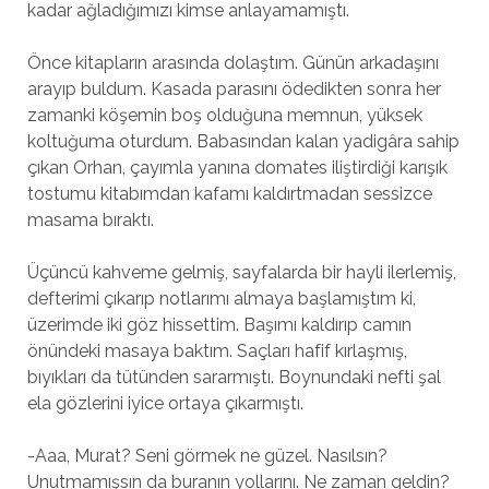
kadar ağladığımızı kimse anlayamamıştı.
Önce kitapların arasında dolaştım. Günün arkadaşını
arayıp buldum. Kasada parasını ödedikten sonra her
zamanki köşemin boş olduğuna memnun, yüksek
koltuğuma oturdum. Babasından kalan yadigâra sahip
çıkan Orhan, çayımla yanına domates iliştirdiği karışık
tostumu kitabımdan kafamı kaldırtmadan sessizce
masama bıraktı.
Üçüncü kahveme gelmiş, sayfalarda bir hayli ilerlemiş,
defterimi çıkarıp notlarımı almaya başlamıştım ki,
üzerimde iki göz hissettim. Başımı kaldırıp camın
önündeki masaya baktım. Saçları hafif kırlaşmış,
bıyıkları da tütünden sararmıştı. Boynundaki nefti şal
ela gözlerini iyice ortaya çıkarmıştı.
-Aaa, Murat? Seni görmek ne güzel. Nasılsın?
Unutmamışsın da buranın yollarını. Ne zaman geldin?