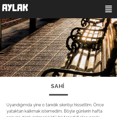
SAHI
Uyandığımda yine o tanıdık sıkıntıyı hissettim. Önce
yataktan kalkmak istemedim. Böyle günlerin hafta