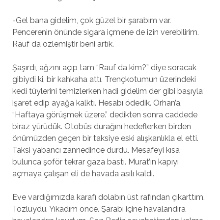
-Gel bana gidelim, çok güzel bir şarabım var.
Pencerenin önünde sigara içmene de izin verebilirim.
Rauf da özlemiştir beni artık.
Şaşırdı, ağzını açıp tam “Rauf da kim?” diye soracak
gibiydi ki, bir kahkaha attı. Trençkotumun üzerindeki
kedi tüylerini temizlerken hadi gidelim der gibi başıyla
işaret edip ayağa kalktı. Hesabı ödedik. Orhan’a,
“Haftaya görüşmek üzere.” dedikten sonra caddede
biraz yürüdük. Otobüs durağını hedeflerken birden
önümüzden geçen bir taksiye eski alışkanlıkla el etti.
Taksi yabancı zannedince durdu. Mesafeyi kısa
bulunca şoför tekrar gaza bastı. Murat’ın kapıyı
açmaya çalışan eli de havada asılı kaldı.
Eve vardığımızda karafı dolabın üst rafından çıkarttım.
Tozluydu. Yıkadım önce. Şarabı içine havalandıra