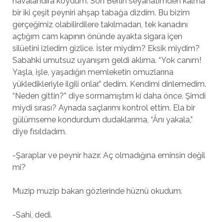
havalandıra koydum. Son Berlin seyahatimden kalma
bir iki çeşit peyniri ahşap tabağa dizdim. Bu bizim
gerçeğimiz olabilirdilere takılmadan, tek kanadını
açtığım cam kapının önünde ayakta sigara içen
silüetini izledim gizlice. İster miydim? Eksik miydim?
Sabahki umutsuz uyanışım geldi aklıma. “Yok canım!
Yaşla, işle, yaşadığın memleketin omuzlarına
yükledikleriyle ilgili onlar.” dedim. Kendimi dinlemedim.
“Neden gittin?” diye sormamıştım ki daha önce. Şimdi
miydi sırası? Aynada saçlarımı kontrol ettim. Ela bir
gülümseme kondurdum dudaklarıma, “Ânı yakala,”
diye fısıldadım.
-Şaraplar ve peynir hazır. Aç olmadığına eminsin değil
mi?
Muzip muzip bakan gözlerinde hüznü okudum.
-Sahi, dedi.