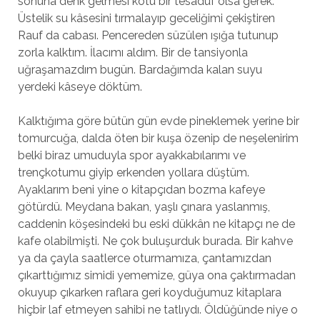
sonuna denk gelmesi kötü bir tesadüf olsa gerek.
Üstelik su kâsesini tırmalayıp geceliğimi çekiştiren
Rauf da cabası. Pencereden süzülen ışığa tutunup
zorla kalktım. İlacımı aldım. Bir de tansiyonla
uğraşamazdım bugün. Bardağımda kalan suyu
yerdeki kâseye döktüm.
Kalktığıma göre bütün gün evde pineklemek yerine bir
tomurcuğa, dalda öten bir kuşa özenip de neşelenirim
belki biraz umuduyla spor ayakkabılarımı ve
trençkotumu giyip erkenden yollara düştüm.
Ayaklarım beni yine o kitapçıdan bozma kafeye
götürdü. Meydana bakan, yaşlı çınara yaslanmış,
caddenin köşesindeki bu eski dükkân ne kitapçı ne de
kafe olabilmişti. Ne çok buluşurduk burada. Bir kahve
ya da çayla saatlerce oturmamıza, çantamızdan
çıkarttığımız simidi yememize, güya ona çaktırmadan
okuyup çıkarken raflara geri koyduğumuz kitaplara
hiçbir laf etmeyen sahibi ne tatlıydı. Öldüğünde niye o