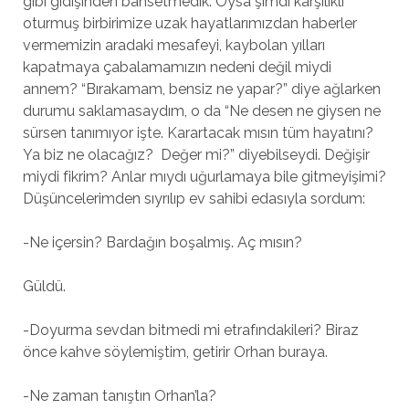
gibi gidişinden bahsetmedik. Oysa şimdi karşılıklı
oturmuş birbirimize uzak hayatlarımızdan haberler
vermemizin aradaki mesafeyi, kaybolan yılları
kapatmaya çabalamamızın nedeni değil miydi
annem? “Bırakamam, bensiz ne yapar?” diye ağlarken
durumu saklamasaydım, o da “Ne desen ne giysen ne
sürsen tanımıyor işte. Karartacak mısın tüm hayatını?
Ya biz ne olacağız? Değer mi?” diyebilseydi. Değişir
miydi fikrim? Anlar mıydı uğurlamaya bile gitmeyişimi?
Düşüncelerimden sıyrılıp ev sahibi edasıyla sordum:
-Ne içersin? Bardağın boşalmış. Aç mısın?
Güldü.
-Doyurma sevdan bitmedi mi etrafındakileri? Biraz
önce kahve söylemiştim, getirir Orhan buraya.
-Ne zaman tanıştın Orhan’la?