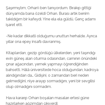
Şaşırmıştım, Orhan’ı ben tanıyordum. Bırakıp gittiği
dünyamda bana özeldi Orhan. Burası artık benim
takıldığım bir kafeydi. Yine ela ela güldü. Genç adamı
işaret etti.
-Ne kadar dikkatli olduğumu unuttun herhalde. Ayrıca
yıllar ona epey insaflı davranmış.
Kitaplardan, gezip gördüğü ülkelerden, yeni taşındığı
evin güneş alan oturma odasından, camının önündeki
çınar ağacından, yemek yapmayı öğrendiğinden
bahsetti. Hâlâ üniversitede hoca olduğundan, kadroya
alındığından da… Gidişini, o zamandan beri neden
gelmediğini, niye arayıp sormadığını, yeni bir sevgilisi
olup olmadığını sormadım.
Hava kararıp Orhan boşalan masaları ertesi güne
hazırlarken ağzımdan çıkıverdi: