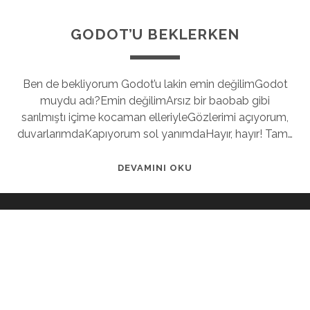
GODOT’U BEKLERKEN
Ben de bekliyorum Godot’u lakin emin değilimGodot
muydu adı?Emin değilimArsız bir baobab gibi
sarılmıştı içime kocaman elleriyleGözlerimi açıyorum,
duvarlarımdaKapıyorum sol yanımdaHayır, hayır! Tam…
DEVAMINI OKU