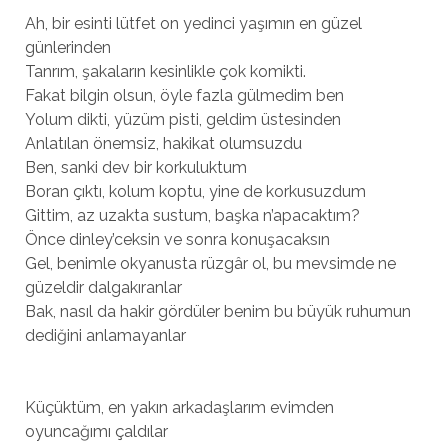
Ah, bir esinti lütfet on yedinci yaşımın en güzel
günlerinden
Tanrım, şakaların kesinlikle çok komikti.
Fakat bilgin olsun, öyle fazla gülmedim ben
Yolum dikti, yüzüm pisti, geldim üstesinden
Anlatılan önemsiz, hakikat olumsuzdu
Ben, sanki dev bir korkuluktum
Boran çıktı, kolum koptu, yine de korkusuzdum
Gittim, az uzakta sustum, başka n’apacaktım?
Önce dinley’ceksin ve sonra konuşacaksın
Gel, benimle okyanusta rüzgâr ol, bu mevsimde ne
güzeldir dalgakıranlar
Bak, nasıl da hakir gördüler benim bu büyük ruhumun
dediğini anlamayanlar
Küçüktüm, en yakın arkadaşlarım evimden
oyuncağımı çaldılar