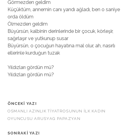
Görmezden geldim
Küçüktüm, annemin canı yandı ağladı, ben o saniye
orda öldüm
Ölmezden geldim
Büyürsün, kalbinin derinlerinde bir çocuk, körleşir,
sağırlaşır ve yutkunup susar
Büyürsün, o çocuğun hayatına mal olur, ah, nasırlı
ellerinle kurduğun tuzak
Yıldızları gördün mü?
Yıldızları gördün mü?
ÖNCEKI YAZI
OSMANLI AZINLIK TİYATROSUNUN İLK KADIN
OYUNCUSU ARUSYAG PAPAZYAN
SONRAKI YAZI