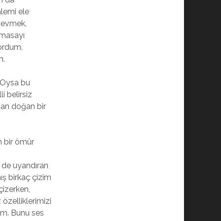
alemi ele
“Sevmek,
 masayı
ordum.
m.
. Oysa bu
i belirsiz
tan doğan bir
n bir ömür
 de uyandıran
ış birkaç çizim
çizerken,
özelliklerimizi
um. Bunu ses