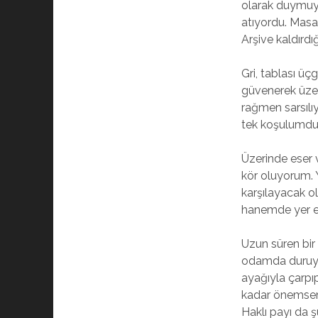
olarak duymuyo
atıyordu. Mas
Arşive kaldırdı
Gri, tablası ü
güvenerek üzer
rağmen sarsıl
tek koşulumdu.
Üzerinde eser 
kör oluyorum. 
karşılayacak 
hanemde yer ed
Uzun süren bir 
odamda duruyor
ayağıyla çarpı
kadar önemsem
Haklı payı da 