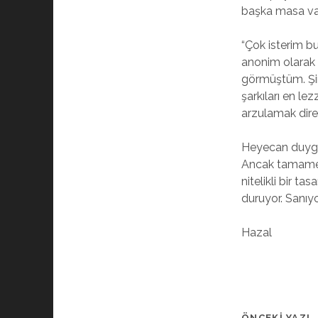
başka masa var
“Çok isterim b
anonim olarak 
görmüştüm. Şi
şarkıları en l
arzulamak dire
Heyecan duygumu
Ancak tamamen 
nitelikli bir 
duruyor. Sanıy
Hazal
ÖNCEKI YAZI