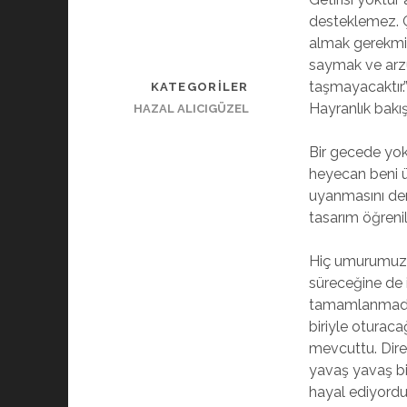
desteklemez. Çi
almak gerekmiyo
saymak ve arzu
taşmayacaktır
KATEGORILER
Hayranlık bakı
HAZAL ALICIGÜZEL
Bir gecede yok
heyecan beni üz
uyanmasını den
tasarım öğrenil
Hiç umurumuzda
süreceğine de 
tamamlanmadık
biriyle oturaca
mevcuttu. Dire
yavaş yavaş bir
hayal ediyord