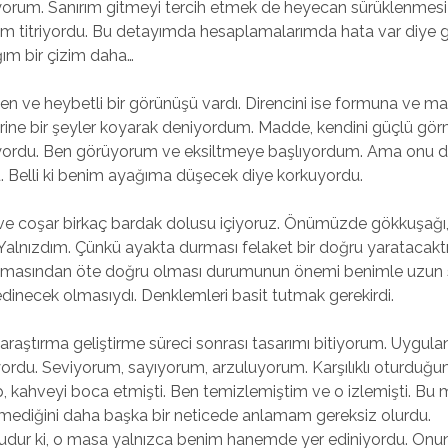
rum. Sanırım gitmeyi tercih etmek de heyecan sürüklenmesi 
am titriyordu. Bu detayımda hesaplamalarımda hata var diye 
ğım bir çizim daha…
çgen ve heybetli bir görünüşü vardı. Direncini ise formuna ve 
ine bir şeyler koyarak deniyordum. Madde, kendini güçlü gö
ıyordu. Ben görüyorum ve eksiltmeye başlıyordum. Ama onu 
 Belli ki benim ayağıma düşecek diye korkuyordu.
ve coşar birkaç bardak dolusu içiyoruz. Önümüzde gökkuşağı
Yalnızdım. Çünkü ayakta durması felaket bir doğru yaratacaktı.
olmasından öte doğru olması durumunun önemi benimle uzun 
inecek olmasıydı. Denklemleri basit tutmak gerekirdi.
araştırma geliştirme süreci sonrası tasarımı bitiyorum. Uygula
du. Seviyorum, sayıyorum, arzuluyorum. Karşılıklı oturduğu
p, kahveyi boca etmişti. Ben temizlemiştim ve o izlemişti. Bu
ediğini daha başka bir neticede anlamam gereksiz olurdu.
şudur ki, o masa yalnızca benim hanemde yer ediniyordu. Onun