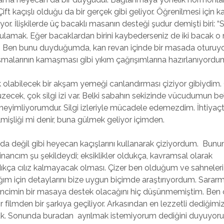
ft kaçışlı olduğu da bir gerçek gibi geliyor. Öğrenilmesi için k
r. İlişkilerde üç bacaklı masanın desteği şudur demişti biri: 
lamak. Eğer bacaklardan birini kaybederseniz de iki bacak o
.” Ben bunu duyduğumda, kan revan içinde bir masada oturuy
şmalarının kamaşması gibi yıkım çağrışımlarına hazırlanıyordu
 olabilecek bir akşam yemeği canlandırması çiziyor gibiydim
ecek, çok silgi izi var. Belki sabahın sekizinde vücudumun bell
eyimliyorumdur. Silgi izleriyle mücadele edemezdim. İhtiyaç
mişliği mi denir, buna gülmek geliyor içimden.
 değil gibi heyecan kaçışlarını kullanarak çiziyordum. Bunu
inancım şu şekildeydi; eksiklikler oldukça, kavramsal olarak
ça cılız kalmayacak olması. Çizer ben olduğum ve sahneleri
ğım için detaylarını bize uygun biçimde araştırıyordum. Sararm
ncimin bir masaya destek olacağını hiç düşünmemiştim. Ben 
 filmden bir şarkıya geçiliyor. Arkasından en lezzetli dediğimiz 
uk. Sonunda buradan ayrılmak istemiyorum dediğini duyuyor