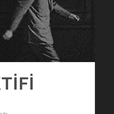
TİFİ
ı da