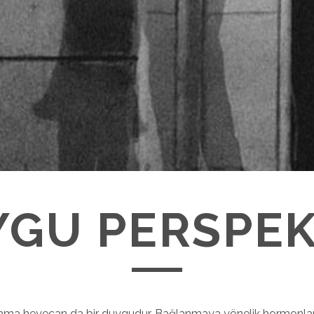
GU PERSPEK
r ama heyecan da bir duygudur. Bağlanmaya yönelik hormonlar