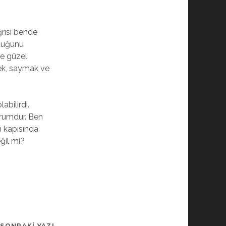
rısı bende
lduğunu
e güzel
mek, saymak ve
abilirdi.
urumdur. Ben
n kapısında
ğil mi?
SONRAKI YAZI