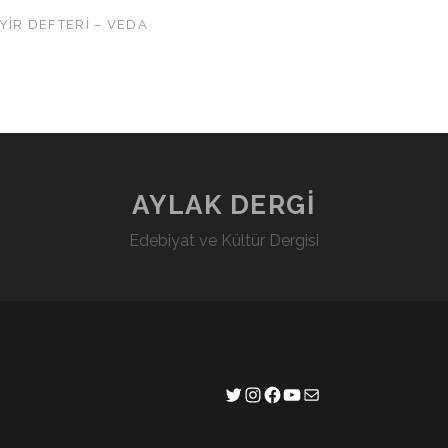
EYİR DEFTERİ – VEDA
AYLAK DERGİ
Edebiyat ve Kültür Dergisi