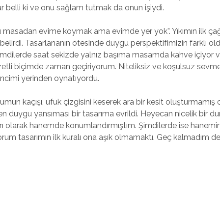
 belli ki ve onu sağlam tutmak da onun işiydi.
u masadan evime koymak ama evimde yer yok”. Yıkımın ilk çağ
belirdi. Tasarlananın ötesinde duygu perspektifimizin farklı o
mdilerde saat sekizde yalnız başıma masamda kahve içiyor v
ezzetli biçimde zaman geçiriyorum. Niteliksiz ve koşulsuz sev
ncimi yerinden oynatıyordu.
n kaçışı, ufuk çizgisini keserek ara bir kesit oluşturmamış ol
duygu yansıması bir tasarıma evrildi. Heyecan nicelik bir d
tasarı olarak hanemde konumlandırmıştım. Şimdilerde ise hanemi
orum tasarımın ilk kuralı ona aşık olmamaktı. Geç kalmadım de