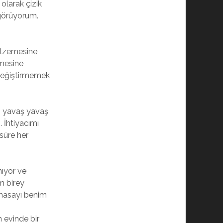
olarak çizik
görüyorum.
malzemesine
rmesine
değiştirmemek
, yavaş yavaş
 İhtiyacımı
süre her
nıyor ve
m birey
 masayı benim
 evinde bir