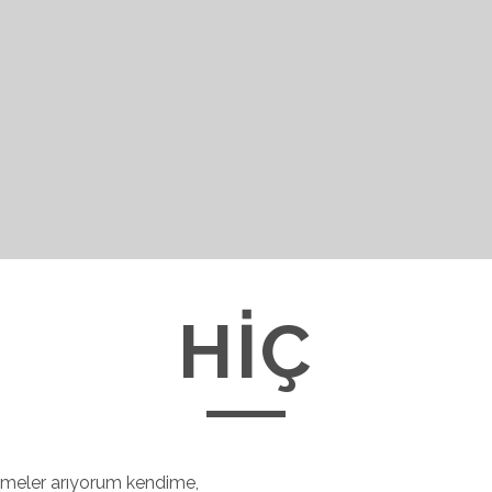
HİÇ
imeler arıyorum kendime,