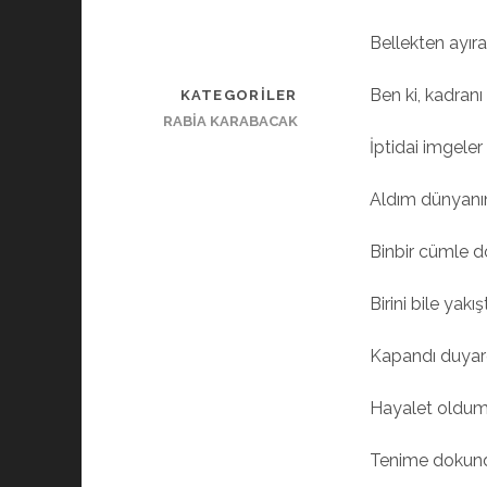
Bellekten ayır
Ben ki, kadran
KATEGORILER
RABİA KARABACAK
İptidai imgele
Aldım dünyanın 
Binbir cümle 
Birini bile yak
Kapandı duyar
Hayalet oldum,
Tenime dokun