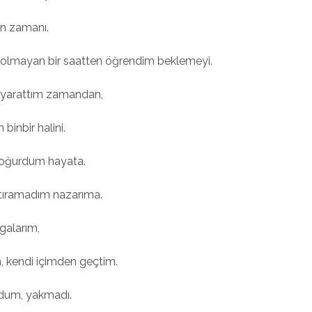
an zamanı.
ı olmayan bir saatten öğrendim beklemeyi.
r yarattım zamandan,
binbir halini.
doğurdum hayata.
ıştıramadım nazarıma.
galarım,
 kendi içimden geçtim.
dum, yakmadı.