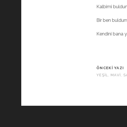
Kalbimi buldu
Bir ben buldum
Kendini bana y
ÖNCEKI YAZI
YEŞİL, MAVİ, S