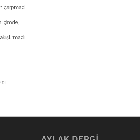
m çarpmadı.
 içimde,
akıştırmadı.
ARI
AYLAK DERGİ