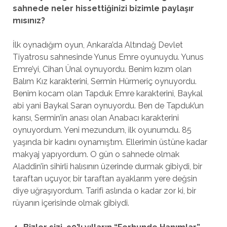
sahnede neler hissettiğinizi bizimle paylaşır
mısınız?
İlk oynadığım oyun, Ankara’da Altındağ Devlet
Tiyatrosu sahnesinde Yunus Emre oyunuydu. Yunus
Emre’yi, Cihan Ünal oynuyordu. Benim kızım olan
Balım Kız karakterini, Sermin Hürmeriç oynuyordu.
Benim kocam olan Tapduk Emre karakterini, Baykal
abi yani Baykal Saran oynuyordu. Ben de Tapduk’un
karısı, Sermin’in anası olan Anabacı karakterini
oynuyordum. Yeni mezundum, ilk oyunumdu. 85
yaşında bir kadını oynamıştım. Ellerimin üstüne kadar
makyaj yapıyordum. O gün o sahnede olmak
Aladdin’in sihirli halısının üzerinde durmak gibiydi, bir
taraftan uçuyor, bir taraftan ayaklarım yere değsin
diye uğraşıyordum. Tarifi aslında o kadar zor ki, bir
rüyanın içerisinde olmak gibiydi.