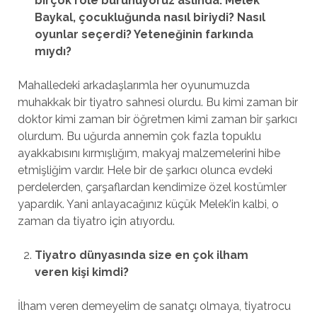
birçok role bürünüyoruz aslında. Melek
Baykal, çocukluğunda nasıl biriydi? Nasıl
oyunlar seçerdi? Yeteneğinin farkında
mıydı?
Mahalledeki arkadaşlarımla her oyunumuzda
muhakkak bir tiyatro sahnesi olurdu. Bu kimi zaman bir
doktor kimi zaman bir öğretmen kimi zaman bir şarkıcı
olurdum. Bu uğurda annemin çok fazla topuklu
ayakkabısını kırmışlığım, makyaj malzemelerini hibe
etmişliğim vardır. Hele bir de şarkıcı olunca evdeki
perdelerden, çarşaflardan kendimize özel kostümler
yapardık. Yani anlayacağınız küçük Melek’in kalbi, o
zaman da tiyatro için atıyordu.
Tiyatro dünyasında size en çok ilham
veren kişi kimdi?
İlham veren demeyelim de sanatçı olmaya, tiyatrocu