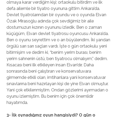
olmaya karar verdiğim kişi; ortaokulu bitirdim ve ilk
defa ailemle bir tiyatro oyununa gittim Ankara’da.
Devlet tiyatrolarından bir oyundu ve o oyunda Elvan
Özak Mirasoğlu adında çok sevdiğimiz bir aile
dostumuzun kızının oyununu izledik. Ben o zaman
küçüğüm, Elvan devlet tiyatrosu oyuncusu Ankara’da.
Ben o oyunu seyrettim ve o an büyülendim. İki yandan
örgülü sarı sarı saçları vardı. İşte o gün ortaokulu yeni
bitirmişim ve dedim ki, “benim yerim burası, benim
yerim sahnenin üstü, ben tiyatrocu olmalıyım,” dedim.
Kısacası beni ilk etkileyen insan Elvan’dır. Daha
sonrasında beni çalıştıran ve konservatuvara
girmemde etkili olan, imtihanlara yani konservatuvar
sınavlarına beni hazırlayan kişi de yine Elvan olmuştur.
Yani çok etkilenmiştim. Ondan gözlerimi ayırmadan o
oyunu izlemiştim. Bu benim için çok önemlidir
hayatımda.
3- İlk oynadığınız oyun hangisiydi? O gün o