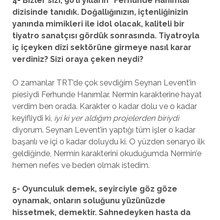
4- Bizler sizi, 90’lı yılların “Ferhunde Hanımlar”
dizisinde tanıdık. Doğallığınızın, içtenliğinizin
yanında mimikleri ile idol olacak, kaliteli bir
tiyatro sanatçısı gördük sonrasında. Tiyatroyla
iç içeyken dizi sektörüne girmeye nasıl karar
verdiniz? Sizi oraya çeken neydi?
O zamanlar TRT’de çok sevdiğim Seynan Levent’in
piesiydi Ferhunde Hanımlar. Nermin karakterine hayat
verdim ben orada. Karakter o kadar dolu ve o kadar
keyifliydi ki,
iyi ki yer aldığım projelerden biriydi
diyorum. Seynan Levent’in yaptığı tüm işler o kadar
başarılı ve içi o kadar doluydu ki. O yüzden senaryo ilk
geldiğinde, Nermin karakterini okuduğumda Nermin’e
hemen nefes ve beden olmak istedim.
5- Oyunculuk demek, seyirciyle göz göze
oynamak, onların soluğunu yüzünüzde
hissetmek, demektir. Sahnedeyken hasta da