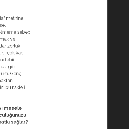
da” metnine
sel
şfetmeme sebep
apmak ve
dar zorluk
 birçok kapı
ı tabii
uz gibi
orum. Genç
maktan
i bu riskleri
yı mesele
olculuğunuzu
atkı sağlar?