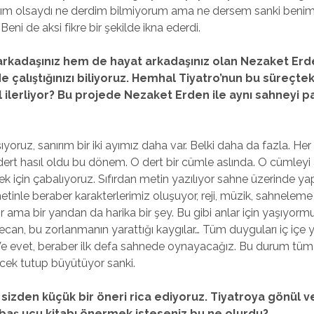
ım olsaydı ne derdim bilmiyorum ama ne dersem sanki beni
 Beni de aksi fikre bir şekilde ikna ederdi.
rkadaşınız hem de hayat arkadaşınız olan Nezaket Erden
e çalıştığınızı biliyoruz. Hemhal Tiyatro’nun bu süreçte
ıl ilerliyor? Bu projede Nezaket Erden ile aynı sahneyi 
şıyoruz, sanırım bir iki ayımız daha var. Belki daha da fazla. Her 
dert hasıl oldu bu dönem. O dert bir cümle aslında. O cümleyi 
k için çabalıyoruz. Sıfırdan metin yazılıyor sahne üzerinde ya
etinle beraber karakterlerimiz oluşuyor, reji, müzik, sahneleme d
 ama bir yandan da harika bir şey. Bu gibi anlar için yaşıyorm
ecan, bu zorlanmanın yarattığı kaygılar… Tüm duyguları iç içe 
e evet, beraber ilk defa sahnede oynayacağız. Bu durum tüm
cek tutup büyütüyor sanki.
 sizden küçük bir öneri rica ediyoruz. Tiyatroya gönül 
 baş ucu kitabı önermek isteseniz bu ne olurdu?