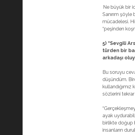
Ne büyük bir 
Sanırım şöyle b
mücadelesi. Hi
“peşinden koşm
5) “Sevgili A
türden bir ba
arkadaşı oluyo
Bu soruyu ceva
düşündüm. Bir
kullandığımız k
sözlerini tekr
“Gerçekleşmey
ayak uydurabil
birlikte doğup
insanların duru