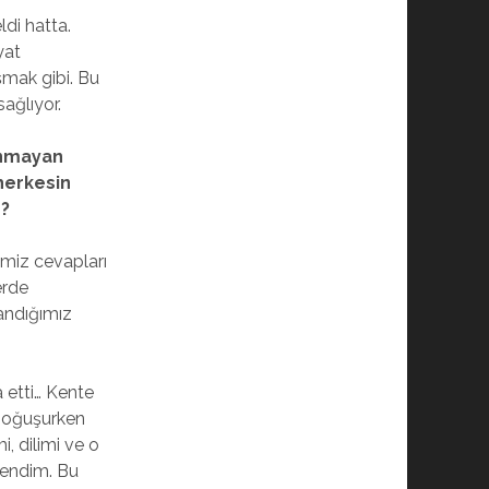
di hatta.
yat
mak gibi. Bu
ağlıyor.
lanmayan
 herkesin
r?
imiz cevapları
erde
landığımız
 etti… Kente
 Boğuşurken
, dilimi ve o
irendim. Bu