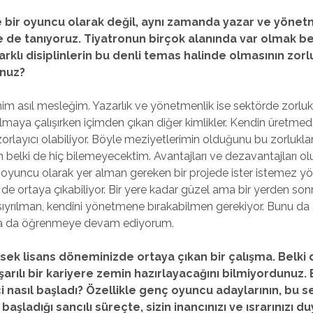
ce bir oyuncu olarak değil, aynı zamanda yazar ve yöne
le de tanıyoruz. Tiyatronun birçok alanında var olmak be
farklı disiplinlerin bu denli temas halinde olmasının zorl
unuz?
m asıl mesleğim. Yazarlık ve yönetmenlik ise sektörde zorlukl
maya çalışırken içimden çıkan diğer kimlikler. Kendin üretme
orlayıcı olabiliyor. Böyle meziyetlerimin olduğunu bu zorluklar
elki de hiç bilemeyecektim. Avantajları ve dezavantajları olu
oyuncu olarak yer alman gereken bir projede ister istemez 
de ortaya çıkabiliyor. Bir yere kadar güzel ama bir yerden son
 sıyrılman, kendini yönetmene bırakabilmen gerekiyor. Bunu d
la da öğrenmeye devam ediyorum.
sek lisans döneminizde ortaya çıkan bir çalışma. Belki
arılı bir kariyere zemin hazırlayacağını bilmiyordunuz.
i nasıl başladı? Özellikle genç oyuncu adaylarının, bu se
aşladığı sancılı süreçte, sizin inancınızı ve ısrarınızı 