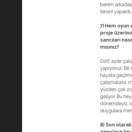
benim arkadaş
tersini yapardı.
7) Hem oyun a
proje üzerind
sancıları nas
mısınız?
Dört aydır çalı
yapıyoruz. Bir 
hayata geçirme
çalışmalarla, m
yüzden çok zor
geliyor. Bu hey
dönemdeyiz. V
duygulara mer
8) Son olarak
gençlere bir