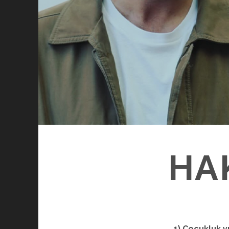
HA
1)
Çocukluk yı