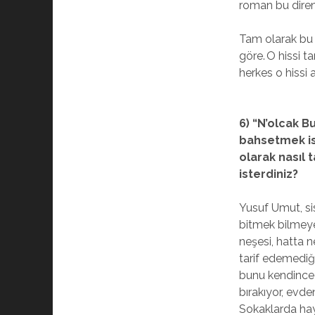
roman bu diren
Tam olarak bu s
göre. O hissi t
herkes o hissi 
6) “N’olcak 
bahsetmek ist
olarak nasıl 
isterdiniz?
Yusuf Umut, sis
bitmek bilmeye
neşesi, hatta n
tarif edemediği
bunu kendince 
bırakıyor, evd
Sokaklarda hay