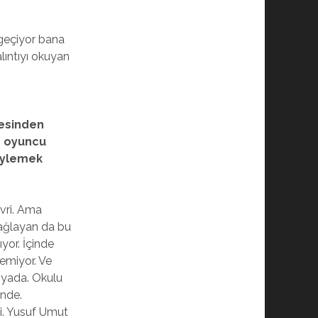
 geçiyor bana
lıntıyı okuyan
yesinden
ir oyuncu
söylemek
evri. Ama
sağlayan da bu
yor. İçinde
temiyor. Ve
nyada. Okulu
inde.
i. Yusuf Umut