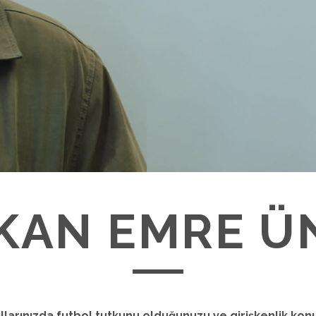
KAN EMRE Ü
llarınızda futbol tutkunu olduğunuzu ve girişkenlik ko