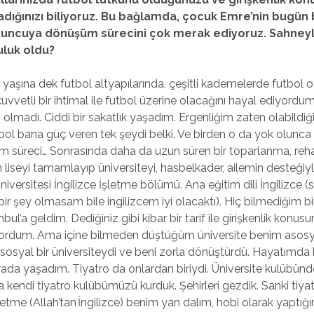
adığınızı biliyoruz. Bu bağlamda, çocuk Emre’nin bugün
 oyuncuya dönüşüm sürecini çok merak ediyoruz. Sahney
culuk oldu?
 yaşına dek futbol altyapılarında, çeşitli kademelerde futbol 
uvvetli bir ihtimal ile futbol üzerine olacağını hayal ediyor
lmadı. Ciddi bir sakatlık yaşadım. Ergenliğim zaten olabildiğ
bol bana güç veren tek şeydi belki. Ve birden o da yok olunca 
ım süreci… Sonrasında daha da uzun süren bir toparlanma, reh
n liseyi tamamlayıp üniversiteyi, hasbelkader, ailemin desteği
Üniversitesi İngilizce İşletme bölümü. Ana eğitim dili İngilizce
ir şey olmasam bile ingilizcem iyi olacaktı). Hiç bilmediğim bi
nbul’a geldim. Dediğiniz gibi kibar bir tarif ile girişkenlik konus
yordum. Ama içine bilmeden düştüğüm üniversite benim asosy
 sosyal bir üniversiteydi ve beni zorla dönüştürdü. Hayatımda 
rada yaşadım. Tiyatro da onlardan biriydi. Üniversite kulübün
a kendi tiyatro kulübümüzü kurduk. Şehirleri gezdik. Sanki tiya
tme (Allah’tan İngilizce) benim yan dalım, hobi olarak yaptığım