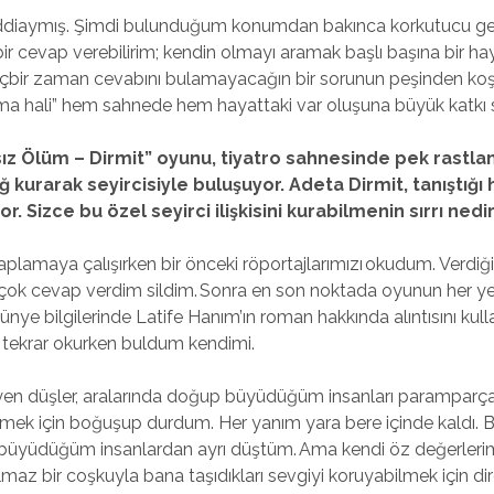
iddiaymış. Şimdi bulunduğum konumdan bakınca korkutucu gel
ir cevap verebilirim; kendin olmayı aramak başlı başına bir ha
çbir zaman cevabını bulamayacağın bir sorunun peşinden koş
a hali” hem sahnede hem hayattaki var oluşuna büyük katkı s
rsız Ölüm – Dirmit” oyunu, tiyatro sahnesinde pek rast
ğ kurarak seyircisiyle buluşuyor. Adeta Dirmit, tanıştığı
r. Sizce bu özel seyirci ilişkisini kurabilmenin sırrı nedi
plamaya çalışırken bir önceki röportajlarımızı okudum. Verdiğ
çok cevap verdim sildim. Sonra en son noktada oyunun her y
ünye bilgilerinde Latife Hanım’ın roman hakkında alıntısını kul
ar tekrar okurken buldum kendimi.
en düşler, aralarında doğup büyüdüğüm insanları paramparça
mek için boğuşup durdum. Her yanım yara bere içinde kaldı.
 büyüdüğüm insanlardan ayrı düştüm. Ama kendi öz değerlerimi
lmaz bir coşkuyla bana taşıdıkları sevgiyi koruyabilmek için d