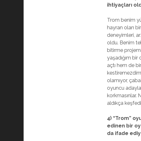
ihtiyaçları 
Trom benim yük
hayran olan bi
deneyimleri, a
oldu. Benim te
bitirme projemi
yaşadığım bir 
açtı hem de bir
kestiremezdim
olamıyor, çaba
oyuncu adayla
korkmasınlar. N
aldıkça keşfed
4) “Trom” oy
edinen bir oy
da ifade ediy