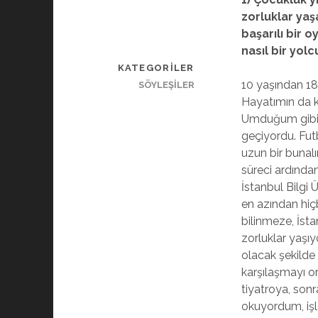
zorluklar yaş
başarılı bir
nasıl bir yol
KATEGORILER
10 yaşından 18
SÖYLEŞİLER
Hayatımın da k
Umduğum gibi o
geçiyordu. Fut
uzun bir bunal
süreci ardında
İstanbul Bilgi 
en azından hiçb
bilinmeze, İsta
zorluklar yaşı
olacak şekilde
karşılaşmayı o
tiyatroya, sonr
okuyordum, işle