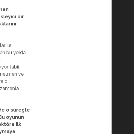
tmen
sleyici bir
uklarını
ar ile
den bu yolda
ı
yor tabii.
yönetmen ve
ra o
a zamanla
 de o süreçte
 Bu oyunun
ktöre ilk
duymaya