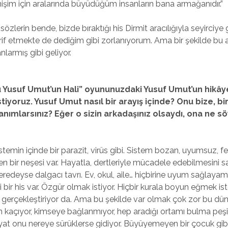
işim için aralarında büyüdüğüm insanların bana armağanıdır.”
özlerin bende, bizde bıraktığı his Dirmit aracılığıyla seyirciye
arif etmekte de dediğim gibi zorlanıyorum. Ama bir şekilde bu a
anlarmış gibi geliyor.
Bu Yusuf Umut’un Hali” oyununuzdaki Yusuf Umut’un hikâ
iyoruz. Yusuf Umut nasıl bir arayış içinde? Onu bize, b
tanımlarsınız? Eğer o sizin arkadaşınız olsaydı, ona ne 
temin içinde bir parazit, virüs gibi. Sistem bozan, uyumsuz, f
n bir neşesi var. Hayatla, dertleriyle mücadele edebilmesini 
eredeyse dalgacı tavrı. Ev, okul, aile… hiçbirine uyum sağlayamı
 bir his var. Özgür olmak istiyor. Hiçbir kurala boyun eğmek is
gerçekleştiriyor da. Ama bu şekilde var olmak çok zor bu dü
en kaçıyor, kimseye bağlanmıyor, hep aradığı ortamı bulma peş
at onu nereye sürüklerse gidiyor. Büyüyemeyen bir çocuk gib