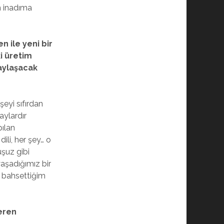
m inadıma
 ile yeni bir
ki üretim
paylaşacak
şeyi sıfırdan
aylardır
pılan
ili, her şey… o
uşuz gibi
yaşadığımız bir
 bahsettiğim
veren