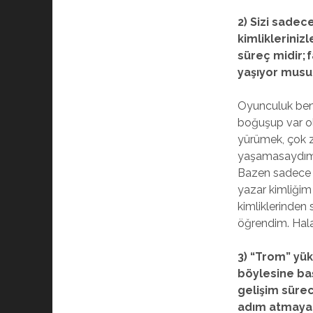
2) Sizi sade
kimlikleriniz
süreç midir; 
yaşıyor mus
Oyunculuk beni
boğuşup var ol
yürümek, çok z
yaşamasaydım b
Bazen sadece 
yazar kimliğim 
kimliklerinden
öğrendim. Ha
3) “Trom” yük
böylesine baş
gelişim sürec
adım atmaya b