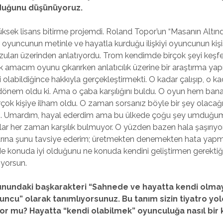
olduğunu düşünüyoruz.
sek lisans bitirme projemdi. Roland Topor’un “Masanın Altın
r oyuncunun metinle ve hayatla kurduğu ilişkiyi oyuncunun kişi
rzuları üzerinden anlatıyordu. Trom kendimde birçok şeyi ke
k amacım oyunu çıkarırken anlatıcılık üzerine bir araştırma y
 olabildiğince hakkıyla gerçekleştirmekti. O kadar çalışıp, o ka
dönem oldu ki. Ama o çaba karşılığını buldu. O oyun hem bana
çok kişiye ilham oldu. O zaman sorsanız böyle bir şey olacağın
. Umardım, hayal ederdim ama bu ülkede çoğu şey umduğum
lar her zaman karşılık bulmuyor. O yüzden bazen hala şaşırıy
rına şunu tavsiye ederim; üretmekten denemekten hata yap
e konuda iyi olduğunu ne konuda kendini geliştirmen gerektiğin
iyorsun.
unundaki başkarakteri “Sahnede ve hayatta kendi olma
uncu” olarak tanımlıyorsunuz. Bu tanım sizin tiyatro y
or mu? Hayatta “kendi olabilmek” oyunculuğa nasıl bir k