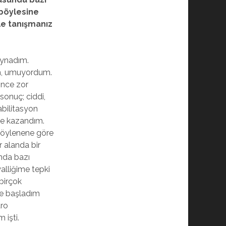
 böylesine
le tanışmanız
oynadım.
dum, umuyordum.
ince zor
sonuç; ciddi,
abilitasyon
yle kazandım.
 (söylenene göre
r alanda bir
unda bazı
alliğime tepki
birçok
de başladım
tro
 işti.