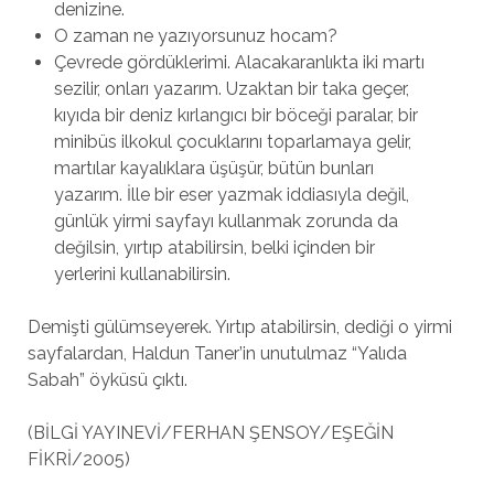
denizine.
O zaman ne yazıyorsunuz hocam?
Çevrede gördüklerimi. Alacakaranlıkta iki martı
sezilir, onları yazarım. Uzaktan bir taka geçer,
kıyıda bir deniz kırlangıcı bir böceği paralar, bir
minibüs ilkokul çocuklarını toparlamaya gelir,
martılar kayalıklara üşüşür, bütün bunları
yazarım. İlle bir eser yazmak iddiasıyla değil,
günlük yirmi sayfayı kullanmak zorunda da
değilsin, yırtıp atabilirsin, belki içinden bir
yerlerini kullanabilirsin.
Demişti gülümseyerek. Yırtıp atabilirsin, dediği o yirmi
sayfalardan, Haldun Taner’in unutulmaz “Yalıda
Sabah” öyküsü çıktı.
(BİLGİ YAYINEVİ/FERHAN ŞENSOY/EŞEĞİN
FİKRİ/2005)