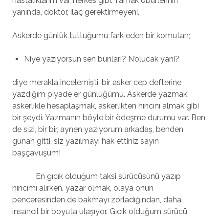
hastalıklarım var, herkes gibi. Yamak öbürlerinin
yanında, doktor, ilaç gerektirmeyeni.
Askerde günlük tuttuğumu fark eden bir komutan;
Niye yazıyorsun sen bunları? N’olucak yani?
diye merakla incelemişti, bir asker cep defterine
yazdığım piyade er günlüğümü. Askerde yazmak,
askerlikle hesaplaşmak, askerlikten hıncını almak gibi
bir şeydi. Yazmanın böyle bir ödeşme durumu var. Ben
de sizi, bir bir, aynen yazıyorum arkadaş, benden
günah gitti, siz yazılmayı hak ettiniz sayın
başçavuşum!
En gıcık olduğum taksi sürücüsünü yazıp
hıncımı alırken, yazar olmak, olaya onun
penceresinden de bakmayı zorladığından, daha
insancıl bir boyuta ulaşıyor. Gıcık olduğum sürücü