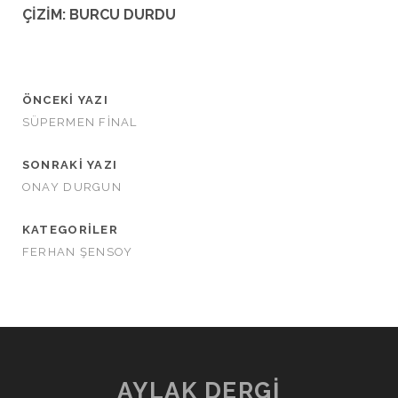
ÇİZİM: BURCU DURDU
ÖNCEKI YAZI
SÜPERMEN FİNAL
SONRAKI YAZI
ONAY DURGUN
KATEGORILER
FERHAN ŞENSOY
AYLAK DERGİ