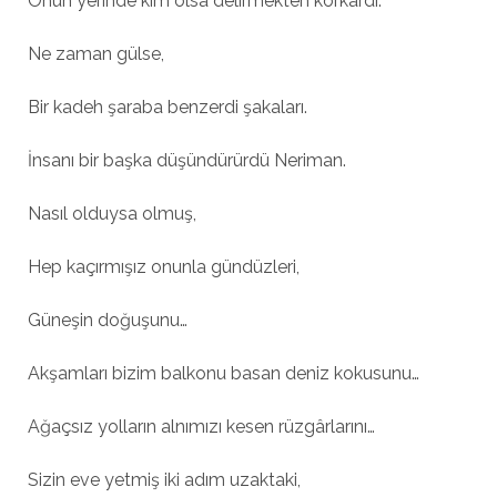
Onun yerinde kim olsa delirmekten korkardı.
Ne zaman gülse,
Bir kadeh şaraba benzerdi şakaları.
İnsanı bir başka düşündürürdü Neriman.
Nasıl olduysa olmuş,
Hep kaçırmışız onunla gündüzleri,
Güneşin doğuşunu…
Akşamları bizim balkonu basan deniz kokusunu…
Ağaçsız yolların alnımızı kesen rüzgârlarını…
Sizin eve yetmiş iki adım uzaktaki,