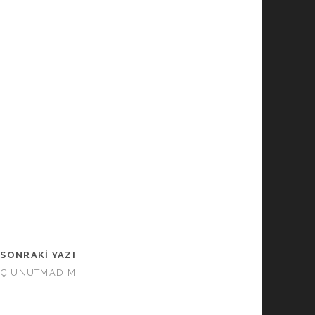
SONRAKI YAZI
HİÇ UNUTMADIM