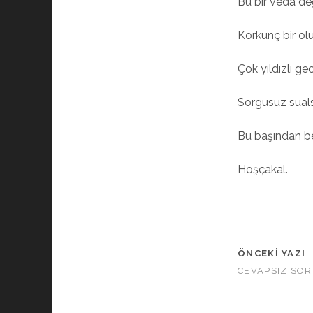
Bu bir veda de
Korkunç bir öl
Çok yıldızlı ge
Sorgusuz sual
Bu başından be
Hoşçakal.
ÖNCEKI YAZI
CEVAPSIZ SO