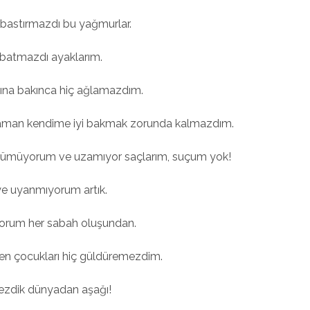
e bastırmazdı bu yağmurlar.
batmazdı ayaklarım.
ına bakınca hiç ağlamazdım.
 zaman kendime iyi bakmak zorunda kalmazdım.
üyümüyorum ve uzamıyor saçlarım, suçum yok!
ye uyanmıyorum artık.
orum her sabah oluşundan.
ben çocukları hiç güldüremezdim.
mezdik dünyadan aşağı!