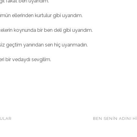
ğil fakat ben uyandım.
ümün ellerinden kurtulur gibi uyandım.
celerin koynunda bir ben deli gibi uyandım.
siz geçtim yanından sen hiç uyanmadın.
ri bir vedaydı sevgilim.
RULAR
BEN SENİN ADINI 