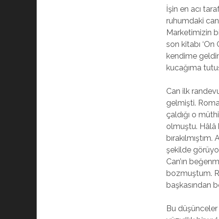
İşin en acı tar
ruhumdaki can 
Marketimizin bi
son kitabı ‘On 
kendime geldim.
kucağıma tutuş
Can ilk rande
gelmişti. Roman
çaldığı o müthi
olmuştu. Hâlâ
bırakılmıştım
şekilde görüyo
Can’ın beğenm
bozmuştum. Ru
başkasından b
Bu düşünceler 