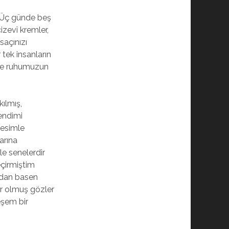
. Üç günde beş
izevî kremler,
saçınızı
tek insanların
 ve ruhumuzun
ılmış,
endimi
sesimle
arına
le senelerdir
çirmiştim
ından basen
r olmuş gözler
şem bir