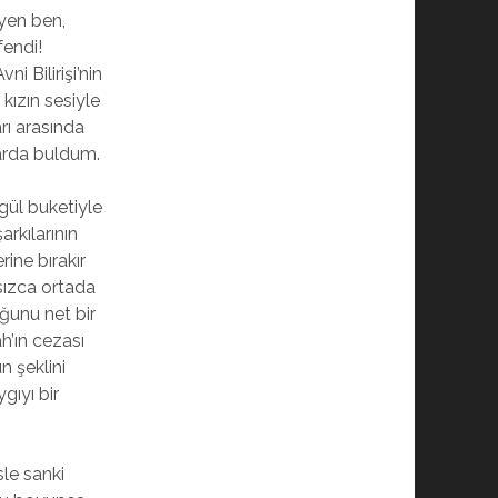
eyen ben,
fendi!
i Bilirişi’nin
kızın sesiyle
rı arasında
arda buldum.
ül buketiyle
rkılarının
rine bırakır
ızca ortada
ğunu net bir
h’ın cezası
 şeklini
ıyı bir
sle sanki