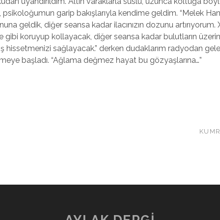
uykudan uyandırıldım. Altın varaklarla süslü, uzunca koltuğa bo
 psikoloğumun garip bakışlarıyla kendime geldim. “Melek Ha
una geldik, diğer seansa kadar ilacınızın dozunu artırıyorum. X
ne gibi koruyup kollayacak, diğer seansa kadar bulutların üzer
iş hissetmenizi sağlayacak.” derken dudaklarım radyodan gel
etmeye başladı. “Ağlama değmez hayat bu gözyaşlarına…”
KUMR