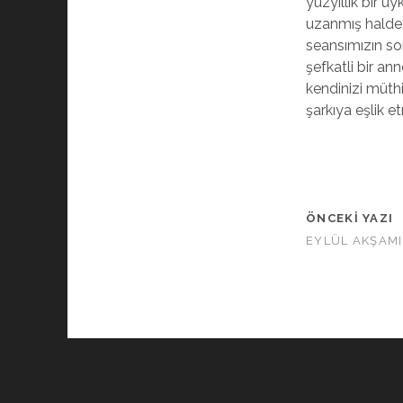
yüzyıllık bir 
uzanmış halde,
seansımızın son
şefkatli bir an
kendinizi müth
şarkıya eşlik 
ÖNCEKI YAZI
EYLÜL AKŞAMI