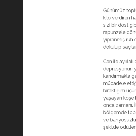
Günümüz toplum
kilo verdiren h
sizi bir dost g
rapunzele dönü
yıpranmış ruh 
dökülüp saçıla
Can ile ayrıla
depresyonun yü
kandırmakla ge
mücadele ettiğ
bıraktığım üçün
yaşayan köşe k
onca zamanı. İ
bölgemde topl
ve banyosuzlu
şekilde ödüllen