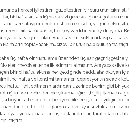
unda herkesi iyileştiren, güzelleştiren bir sürü ürün çıkmıştı
aplar, bir hafta kullandığınızda sizi genç kızlığınıza götüren muc
ibi sarıp sarmalayıp incecik gösteren elbiseler, yoğun bakımıyla 
ştüren sihirli şampuanlar, her şey vardı bu yapay dünyada. Bir 
dünyalarına yoğun bakım yapacak, ruh kırıklarını kesip alacak
n kısımlarını toplayacak mucizevî bir ürün hâlâ bulunamamıştı.
lı daha üç hafta olmuştu ama üzerinden üç asır geçmişçesine yık
kselen merdivenlerine ilk adımımı atmıştım. Arayacak diye k
çen birinci hafta, aklıma her geldiğinde beddualar okuyan iç 
im ikinci hafta ve kendimi tamamen depresyonun sıcacık koll
cü hafta. Terk edilmenin ardından, üzerinde benim gibi bir yük
oltuğum ve üzerimden hiç çıkarmadığım çizgili pijamamla ge
lişki boyunca bir çöp bile hediye edilmemiş ben, ayrılığın ard
anan dört kilo fazlalık, ağlamaktan ve uykusuzluktan mosmo
ktan yağ yumağına dönmüş saçlarımla Can tarafından muhte
dirilmiştim.