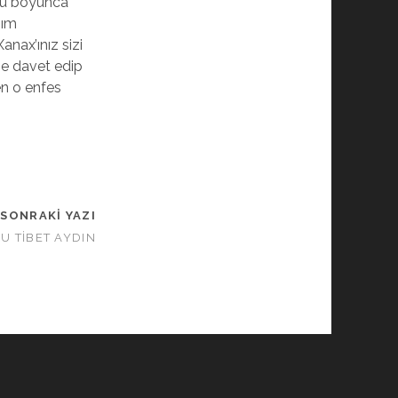
ylu boyunca
nım
anax’ınız sizi
ine davet edip
en o enfes
SONRAKI YAZI
U TİBET AYDIN