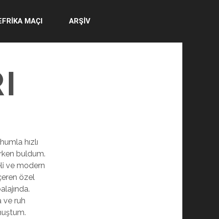
EFRİKA MAÇI
ARŞİV
I
humla hızlı
arken buldum.
eli ve modern
çeren özel
alajında.
a ve ruh
lmuştum.