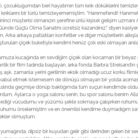
afı, çocukluğumdan beri hayatımın tüm kırık döküklerini temizl
kırıklarını bir türlü temizleyememiştim. “Hanımefendi! Hanıme
ninci müşterisi olmanızın şerefine ünlü kişisel gelişim uzmanı Avn
Günde Güçlü Olma Sanatı’nı ücretsiz kazandınız.” diyen kasiyer 
 Arka arkaya patlatılan konfetiler ve diğer müşterilerin alkışla
turulan çiçek buketiyle kendimi henüz çok eski olmayan anıl
vumuza kucağında en sevdiğim çiçek olan kocaman bir beyaz g
tik bir film tadında başlayan, arka fonda Barbra Streisand’ın şa
ş aşk, zamanla yerini gerilimin eksik olmadığı ucuz korku filmle
 kabul etmek istemesem de dönüşü olmayan bir yolda acımas
. Aslında geçmişe dönüp baktığımda tüm suçun kendimde oldu
rdum. Aylarca o yoga salonu senin, bu spor salonu benim Alla
ediği vücudumu ve yüzümü şekle sokmaya çalışırken ruhumun
humu örselemiştim ve en önemlisi kendime duymadığım sayg
ekler olmuştum.
yumağında, dipsiz bir kuyudan gelir gibi derinden gelen bir se