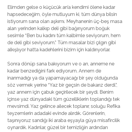
Elimden gelse o küçücük an’a kendimi ölene kadar
hapsedeceğim, öyle mutluyum ki, tüm dünya bilsin
istiyorum sana olan aşkımı. Meyhanenin üç-beş masa
alan yerinden kalkıp deli gibi bağırıyorum boğuk
sesimle “Ben bu kadını tüm kalbimle seviyorum, hem
de deli gibi seviyorum.” Tüm masalar bizi çılgın gibi
alkışlıyor hatta kadehlerini bizim için kaldırıyorlar.
Sonra dönüp sana bakıyorum ve o an, anneme ne
kadar benzediğini fark ediyorum. Annem de
inanmadığı ya da yapamayacağı bir şey olduğunda
söz vermek yerine “Yaz bir geçsin de bakarız derdi.”,
yaz annem için çabuk geçirilecek bir şeydi. Benim
içinse yaz dünyadaki tüm güzelliklerin toplandığı tek
mevsimdi. Yaz gelince ailecek toplanır, soluğu Refika
teyzemlerin adadaki evinde alırdık. Görenlerin,
taşınıyoruz sandığı iki araba eşyayla güya misafircilik
oynardık. Kadınlar, güzel bir temizliğin ardından