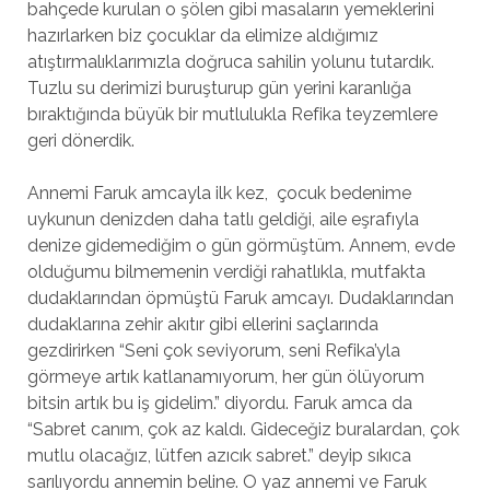
bahçede kurulan o şölen gibi masaların yemeklerini
hazırlarken biz çocuklar da elimize aldığımız
atıştırmalıklarımızla doğruca sahilin yolunu tutardık.
Tuzlu su derimizi buruşturup gün yerini karanlığa
bıraktığında büyük bir mutlulukla Refika teyzemlere
geri dönerdik.
Annemi Faruk amcayla ilk kez, çocuk bedenime
uykunun denizden daha tatlı geldiği, aile eşrafıyla
denize gidemediğim o gün görmüştüm. Annem, evde
olduğumu bilmemenin verdiği rahatlıkla, mutfakta
dudaklarından öpmüştü Faruk amcayı. Dudaklarından
dudaklarına zehir akıtır gibi ellerini saçlarında
gezdirirken “Seni çok seviyorum, seni Refika’yla
görmeye artık katlanamıyorum, her gün ölüyorum
bitsin artık bu iş gidelim.” diyordu. Faruk amca da
“Sabret canım, çok az kaldı. Gideceğiz buralardan, çok
mutlu olacağız, lütfen azıcık sabret.” deyip sıkıca
sarılıyordu annemin beline. O yaz annemi ve Faruk