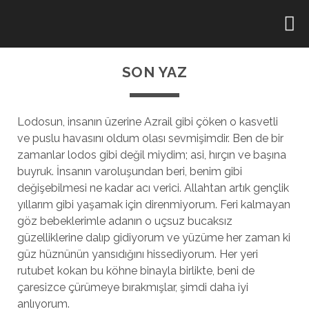
SON YAZ
Lodosun, insanın üzerine Azrail gibi çöken o kasvetli
ve puslu havasını oldum olası sevmişimdir. Ben de bir
zamanlar lodos gibi değil miydim; asi, hırçın ve başına
buyruk. İnsanın varoluşundan beri, benim gibi
değişebilmesi ne kadar acı verici. Allahtan artık gençlik
yıllarım gibi yaşamak için direnmiyorum. Feri kalmayan
göz bebeklerimle adanın o uçsuz bucaksız
güzelliklerine dalıp gidiyorum ve yüzüme her zaman ki
güz hüznünün yansıdığını hissediyorum. Her yeri
rutubet kokan bu köhne binayla birlikte, beni de
çaresizce çürümeye bırakmışlar, şimdi daha iyi
anlıyorum.