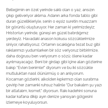
Belleğimin en özel yerinde saklı olan o yaz, ansızın
çıkıp geliveriyor aklıma. Adanın arka fonda tablo gibi
duran güzellikleriyle, senin o eşsiz suretin muazzam
bir görüntü oluşturuyor. Her zaman ki yerimizdeyiz;
Hriston’un yerinde, güneşi en güzel batırdığımız
yerdeyiz. Havadaki anason kokusu sözcüklerimize
siniyor, rahatlıyoruz. Ortamın sıcaklığına tezat buz gibi
rakılarımızı yudumlarken bir söz veriyoruz birbirimize,
daha doğrusu ben veriyorum o sözü; ölene kadar
ayrılmayacağız. Beni bir girdap gibi içine alan gözlerine
bakıp “Evlen benimle!” diyorum ve bu iki sözcükle
mutluluktan nasıl ölünürmüş o an anlıyorum.
Kocaman gözlerini, alkolden kıpkırmızı olan suratıma
çevirip her zamanki ruhsuz halinle “Dur bakalım şu yazı
bir atlatalım, kısmet.” diyorsun. Rakı kadehini sonuna
kadar kafana dikip ayın denize yansıyan gölgesini
izlemeye koyuluyorsun.