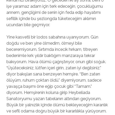
kendimizi bırakıyoruz. O geceden iki ay sonra, beni o
işe yaramaz adam için terk edeceğin, çocukluğumu
annem, gençliğimi de senin için feda edip hayatımı
sefillik içinde bu şezlongda tüketeceğim aklımın
ucundan bile geçmiyor.
Yine kasvetli bir lodos sabahına uyanıyorum. Gün
doğdu ve ben yine ölmedim, ölmeyi bile
beceremiyorum. Sırtımda incecik hırkam, titreyen
bedenimle kırk yıldır baktığım manzaraya tekrar
bakıyorum. Hava ölümü çağrıştırıyor, onun gibi soğuk.
“Üşüteceksiniz, lütfen içeri girin, zaten iyi değilsiniz.”
diyor bakışları sana benzeyen hemşire. “Ben zaten
ölüyüm, ruhum çoktan öldü.” diyemiyorum, sadece
yavaşça başımı öne eğip çocuk gibi “Tamam.”
diyorum. Hemşirenin koluna girip Heybeliada
Sanatoryumu yazan tabelanın altından geçiyorum.
Büyük bir yalnızlık içinde ölümü bekleyeceğim karanlık
ve sefil odama doğru büyük bir kararlılıkla yürüyorum.