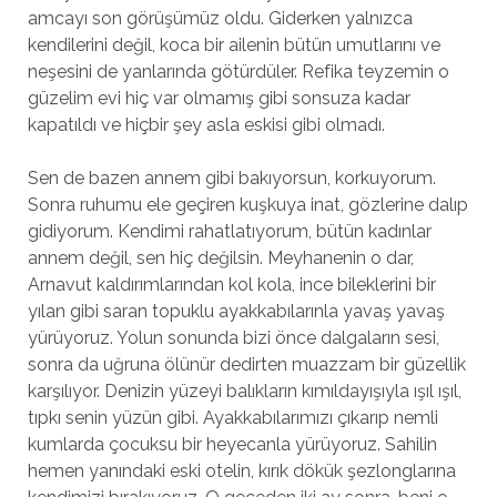
amcayı son görüşümüz oldu. Giderken yalnızca
kendilerini değil, koca bir ailenin bütün umutlarını ve
neşesini de yanlarında götürdüler. Refika teyzemin o
güzelim evi hiç var olmamış gibi sonsuza kadar
kapatıldı ve hiçbir şey asla eskisi gibi olmadı.
Sen de bazen annem gibi bakıyorsun, korkuyorum.
Sonra ruhumu ele geçiren kuşkuya inat, gözlerine dalıp
gidiyorum. Kendimi rahatlatıyorum, bütün kadınlar
annem değil, sen hiç değilsin. Meyhanenin o dar,
Arnavut kaldırımlarından kol kola, ince bileklerini bir
yılan gibi saran topuklu ayakkabılarınla yavaş yavaş
yürüyoruz. Yolun sonunda bizi önce dalgaların sesi,
sonra da uğruna ölünür dedirten muazzam bir güzellik
karşılıyor. Denizin yüzeyi balıkların kımıldayışıyla ışıl ışıl,
tıpkı senin yüzün gibi. Ayakkabılarımızı çıkarıp nemli
kumlarda çocuksu bir heyecanla yürüyoruz. Sahilin
hemen yanındaki eski otelin, kırık dökük şezlonglarına