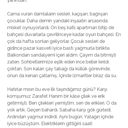
yanından.
Cama vuran damlaların sesleri, kaçışan, bağrışan
çocuklar. Daha demin yandaki inşaatın arsasında
misket oynuyorlardı. On beş katlı apartman bitip de
bahçesi duvarlarla çevrilinceye kadar oyun bahçesi. En
çok da hafta sonları geliyorlar. Çocuk sesleri de
gidince pazar kasveti iyice bastı yağmurla birlikte.
Balkondan sandalyemi içeri aldım. Çayım da bitmişti
zaten. Sohbetlerimize eşlik eden ince beller kırıldı
çoktan. Son kalan çay tabağı da küllük görevinde,
onun da kenarı çatlamış. İçinde izmaritler biraz da su.
Hatırlar mısın bu eve ilk taşındığımız günü? Karşı
komşumuz Zarafet Hanım bir kâse çilek ve erik
getirmişti. Ben çilekleri yemiştim, sen de erikleri. O da
yok artık. Geçen bahardı. Sabaha karşı gök gürledi.
Ardından yağmur indirdi. Aynı bugün. Yatağın içinde
iyice büzüştüm. Elektriklerin gittiğini saati