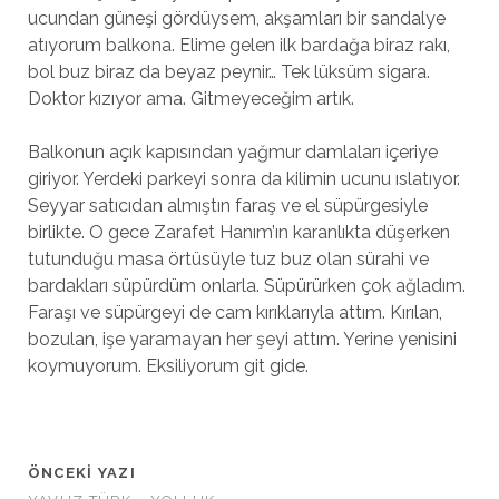
ucundan güneşi gördüysem, akşamları bir sandalye
atıyorum balkona. Elime gelen ilk bardağa biraz rakı,
bol buz biraz da beyaz peynir… Tek lüksüm sigara.
Doktor kızıyor ama. Gitmeyeceğim artık.
Balkonun açık kapısından yağmur damlaları içeriye
giriyor. Yerdeki parkeyi sonra da kilimin ucunu ıslatıyor.
Seyyar satıcıdan almıştın faraş ve el süpürgesiyle
birlikte. O gece Zarafet Hanım’ın karanlıkta düşerken
tutunduğu masa örtüsüyle tuz buz olan sürahi ve
bardakları süpürdüm onlarla. Süpürürken çok ağladım.
Faraşı ve süpürgeyi de cam kırıklarıyla attım. Kırılan,
bozulan, işe yaramayan her şeyi attım. Yerine yenisini
koymuyorum. Eksiliyorum git gide.
ÖNCEKI YAZI