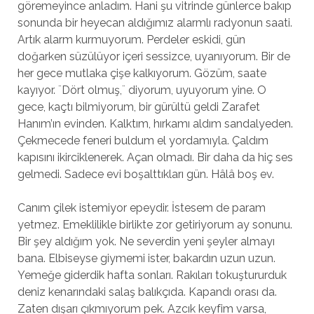
göremeyince anladım. Hani şu vitrinde günlerce bakıp
sonunda bir heyecan aldığımız alarmlı radyonun saati.
Artık alarm kurmuyorum. Perdeler eskidi, gün
doğarken süzülüyor içeri sessizce, uyanıyorum. Bir de
her gece mutlaka çişe kalkıyorum. Gözüm, saate
kayıyor. ¨Dört olmuş,¨ diyorum, uyuyorum yine. O
gece, kaçtı bilmiyorum, bir gürültü geldi Zarafet
Hanım’ın evinden. Kalktım, hırkamı aldım sandalyeden.
Çekmecede feneri buldum el yordamıyla. Çaldım
kapısını ikirciklenerek. Açan olmadı. Bir daha da hiç ses
gelmedi. Sadece evi boşalttıkları gün. Hâlâ boş ev.
Canım çilek istemiyor epeydir. İstesem de param
yetmez. Emeklilikle birlikte zor getiriyorum ay sonunu.
Bir şey aldığım yok. Ne severdin yeni şeyler almayı
bana. Elbiseyse giymemi ister, bakardın uzun uzun.
Yemeğe giderdik hafta sonları. Rakıları tokuştururduk
deniz kenarındaki salaş balıkçıda. Kapandı orası da.
Zaten dışarı çıkmıyorum pek. Azcık keyfim varsa,