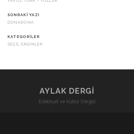
YAVUZ TÜRK – YOLLUK
SONRAKI YAZI
DONADONA
KATEGORILER
SEÇİL ERGİNLER
AYLAK DERGİ
Edebiyat ve Kültür Dergisi