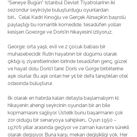
“Seneye Bugün” İstanbul Devlet Tiyatroları’nın iki
sezondur seyirciyle buluşturduğu oyunlardan
biri… Celal Kadri Kınoğlu ve Gerçek Alnıaçık’ın başrolü
paylaştığı bu romantik komedide, tesadüfen yolları
kesişen Goeorge ve Doris’in hikayesini izliyoruz.
George; orta yaşlı, evli ve 2 çocuk babası bir
muhasebecidir. Rutin hayatının bir düğümü olarak
çıktığı iş ziyaretlerinden birinde tesadüfen genç, güzel
ve hayat dolu Doris’i tanır. Doris ve Gorge birbirlerine
aşık olurlar. Bu aşk onları her yıl bir defa tanıştıkları otel
odasında buluşturur.
İlk olarak en hatırda kalan detayla başlamalıyım ki;
hikayenin ahengi seyircinin oyundan bir an bile
kopmamasını sağlıyor. Üstelik bunu başarmanın çok
zor olduğu bir senaryoya sahipken… Oyun 1950 –
1970’li yıllar arasında geçiyor ve zaman kavramı sürekli
olarak değişiyor. Buna karşı, mekan değişikliği yok. Her