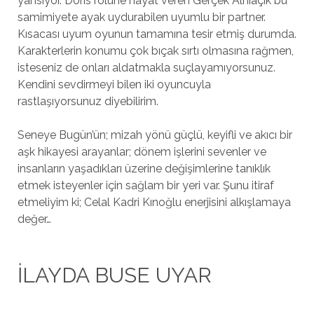
yansıyor. Doris rolüne hayat veren Gerçek Alnıaçık bu
samimiyete ayak uydurabilen uyumlu bir partner.
Kısacası uyum oyunun tamamına tesir etmiş durumda.
Karakterlerin konumu çok bıçak sırtı olmasına rağmen,
isteseniz de onları aldatmakla suçlayamıyorsunuz.
Kendini sevdirmeyi bilen iki oyuncuyla
rastlaşıyorsunuz diyebilirim.
Seneye Bugün’ün; mizah yönü güçlü, keyifli ve akıcı bir
aşk hikayesi arayanlar; dönem işlerini sevenler ve
insanların yaşadıkları üzerine değişimlerine tanıklık
etmek isteyenler için sağlam bir yeri var. Şunu itiraf
etmeliyim ki; Celal Kadri Kınoğlu enerjisini alkışlamaya
değer…
İLAYDA BUSE UYAR