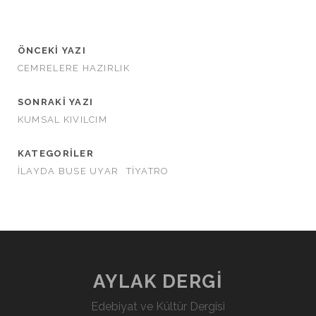
ÖNCEKI YAZI
CEMRELERE HAZIRLIK
SONRAKI YAZI
KUMSAL KIVILCIM
KATEGORILER
İLAYDA BUSE UYAR
TİYATRO
AYLAK DERGİ
Edebiyat ve Kültür Dergisi