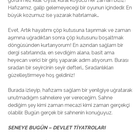
görünmez kılar. Oysa, kural koyucu her zaman biziz!
Hafızamız, galip gelemeyeceği bir oyunun içindedir. En
büyük kozumuz ise yazarak hatırlamak…
Evet, Artık hayatımı çöp kutusuna taşınmak ve zaman
aşımına uğradıktan sonra çöp kutusunu boşaltmak
döngüsünden kurtarıyorum! En azından sağlam bir
dergi satırlarında, en sevdiğim alana, basit ama
heyecan verici bir giriş yaparak adım atıyorum. Burası
sıradan bir seyircinin seyir defteri… Sıradanlıkları
güzelleştirmeye hoş geldiniz!
Burada izleyip, hafızamı sağlam bir yenilgiye uğratarak
unutmadığım sahnelere yer vereceğim. Sahne
dediğim şey kimi zaman mecazi kimi zaman gerçekçi
olabilir. Bugün gerçek bir sahnenin konuğuyuz.
SENEYE BUGÜN – DEVLET TİYATROLARI