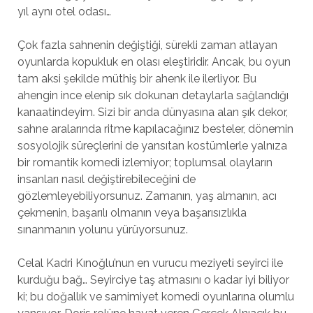
yıl aynı otel odası…
Çok fazla sahnenin değiştiği, sürekli zaman atlayan
oyunlarda kopukluk en olası eleştiridir. Ancak, bu oyun
tam aksi şekilde müthiş bir ahenk ile ilerliyor. Bu
ahengin ince elenip sık dokunan detaylarla sağlandığı
kanaatindeyim. Sizi bir anda dünyasına alan şık dekor,
sahne aralarında ritme kapılacağınız besteler, dönemin
sosyolojik süreçlerini de yansıtan kostümlerle yalnıza
bir romantik komedi izlemiyor; toplumsal olayların
insanları nasıl değiştirebileceğini de
gözlemleyebiliyorsunuz. Zamanın, yaş almanın, acı
çekmenin, başarılı olmanın veya başarısızlıkla
sınanmanın yolunu yürüyorsunuz.
Celal Kadri Kınoğlu’nun en vurucu meziyeti seyirci ile
kurduğu bağ… Seyirciye taş atmasını o kadar iyi biliyor
ki; bu doğallık ve samimiyet komedi oyunlarına olumlu