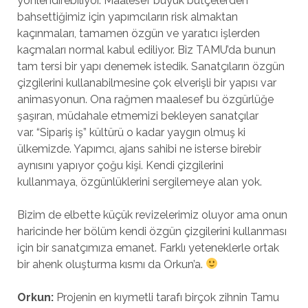
yönlendirebiliyor. Maalesef büyük bütçelerden
bahsettiğimiz için yapımcıların risk almaktan
kaçınmaları, tamamen özgün ve yaratıcı işlerden
kaçmaları normal kabul ediliyor. Biz TAMU’da bunun
tam tersi bir yapı denemek istedik. Sanatçıların özgün
çizgilerini kullanabilmesine çok elverişli bir yapısı var
animasyonun. Ona rağmen maalesef bu özgürlüğe
şaşıran, müdahale etmemizi bekleyen sanatçılar
var. “Sipariş iş” kültürü o kadar yaygın olmuş ki
ülkemizde. Yapımcı, ajans sahibi ne isterse birebir
aynısını yapıyor çoğu kişi. Kendi çizgilerini
kullanmaya, özgünlüklerini sergilemeye alan yok.
Bizim de elbette küçük revizelerimiz oluyor ama onun
haricinde her bölüm kendi özgün çizgilerini kullanması
için bir sanatçımıza emanet. Farklı yeteneklerle ortak
bir ahenk oluşturma kısmı da Orkun’a.
Orkun:
Projenin en kıymetli tarafı birçok zihnin Tamu