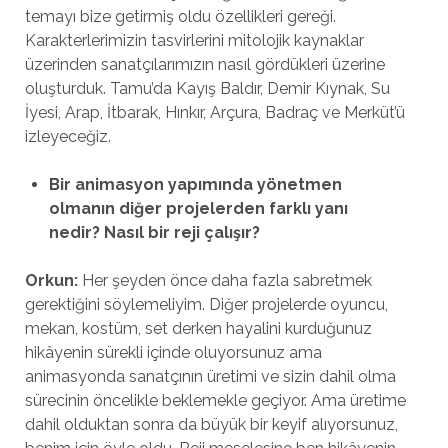
temayı bize getirmiş oldu özellikleri gereği.
Karakterlerimizin tasvirlerini mitolojik kaynaklar
üzerinden sanatçılarımızın nasıl gördükleri üzerine
oluşturduk. Tamu’da Kayış Baldır, Demir Kıynak, Su
İyesi, Arap, İtbarak, Hınkır, Arçura, Badraç ve Merküt’ü
izleyeceğiz.
Bir animasyon yapımında y
ö
netmen
olmanı
n di
ğer projelerden farklı yanı
nedir? Nasıl bir reji çalışı
r?
Orkun:
Her şeyden önce daha fazla sabretmek
gerektiğini söylemeliyim. Diğer projelerde oyuncu,
mekan, kostüm, set derken hayalini kurduğunuz
hikâyenin sürekli içinde oluyorsunuz ama
animasyonda sanatçının üretimi ve sizin dahil olma
sürecinin öncelikle beklemekle geçiyor. Ama üretime
dahil olduktan sonra da büyük bir keyif alıyorsunuz,