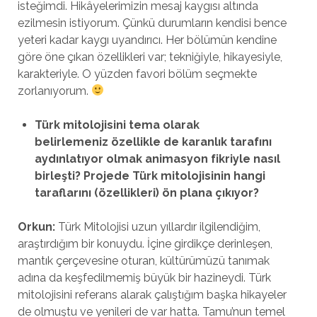
isteğimdi. Hikâyelerimizin mesaj kaygısı altında
ezilmesin istiyorum. Çünkü durumların kendisi bence
yeteri kadar kaygı uyandırıcı. Her bölümün kendine
göre öne çıkan özellikleri var; tekniğiyle, hikayesiyle,
karakteriyle. O yüzden favori bölüm seçmekte
zorlanıyorum.
Türk mitolojisini tema olarak
belirlemeniz
ö
zellikle de karanlık tarafını
aydınlatıyor olmak animasyon fikriyle nasıl
birleşti? Projede Türk mitolojisinin hangi
taraflarını (
ö
zellikleri)
ö
n plana çıkıyor?
Orkun:
Türk Mitolojisi uzun yıllardır ilgilendiğim,
araştırdığım bir konuydu. İçine girdikçe derinleşen,
mantık çerçevesine oturan, kültürümüzü tanımak
adına da keşfedilmemiş büyük bir hazineydi. Türk
mitolojisini referans alarak çalıştığım başka hikayeler
de olmuştu ve yenileri de var hatta. Tamu’nun temel