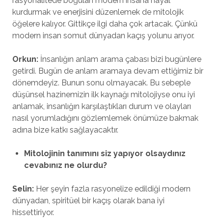
rasyonalitede boğulan modern insana hayal
kurdurmak ve enerjisini düzenlemek de mitolojik
öğelere kalıyor. Gittikçe ilgi daha çok artacak. Çünkü
modern insan somut dünyadan kaçış yolunu arıyor.
Orkun:
İnsanlığın anlam arama çabası bizi bugünlere
getirdi. Bugün de anlam aramaya devam ettiğimiz bir
dönemdeyiz. Bunun sonu olmayacak. Bu sebeple
düşünsel hazinemizin ilk kaynağı mitolojiyse onu iyi
anlamak, insanlığın karşılaştıkları durum ve olayları
nasıl yorumladığını gözlemlemek önümüze bakmak
adına bize katkı sağlayacaktır.
Mitolojinin tanımını siz yapıyor olsaydınız
cevabınız ne olurdu?
Selin:
Her şeyin fazla rasyonelize edildiği modern
dünyadan, spiritüel bir kaçış olarak bana iyi
hissettiriyor.