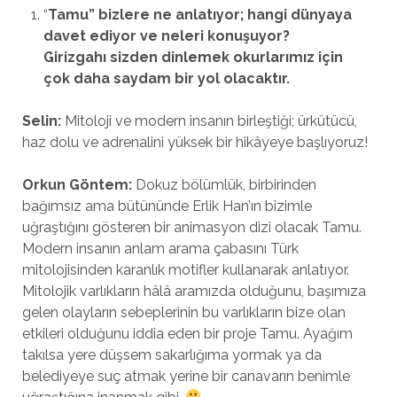
“
Tamu” bizlere ne anlatıyor; hangi dünyaya
davet ediyor ve neleri konuşuyor?
Girizgahı sizden dinlemek okurlarımız için
çok daha saydam bir yol olacaktır.
Selin:
Mitoloji ve modern insanın birleştiği; ürkütücü,
haz dolu ve adrenalini yüksek bir hikâyeye başlıyoruz!
Orkun Göntem:
Dokuz bölümlük, birbirinden
bağımsız ama bütününde Erlik Han’ın bizimle
uğraştığını gösteren bir animasyon dizi olacak Tamu.
Modern insanın anlam arama çabasını Türk
mitolojisinden karanlık motifler kullanarak anlatıyor.
Mitolojik varlıkların hâlâ aramızda olduğunu, başımıza
gelen olayların sebeplerinin bu varlıkların bize olan
etkileri olduğunu iddia eden bir proje Tamu. Ayağım
takılsa yere düşsem sakarlığıma yormak ya da
belediyeye suç atmak yerine bir canavarın benimle