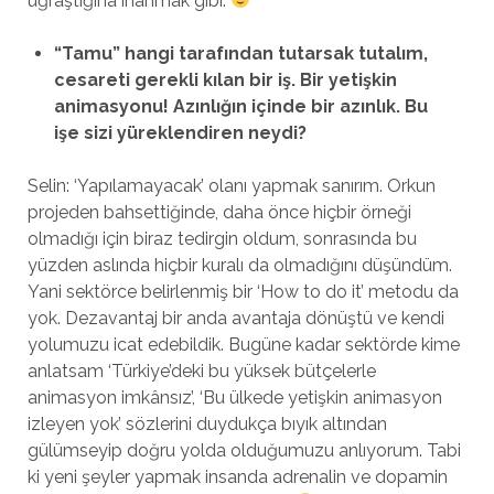
uğraştığına inanmak gibi.
“Tamu” hangi tarafından tutarsak tutalım,
cesareti gerekli kılan bir iş. Bir yetişkin
animasyonu! Azınlığın içinde bir azınlık. Bu
işe sizi yüreklendiren neydi?
Selin: ‘Yapılamayacak’ olanı yapmak sanırım. Orkun
projeden bahsettiğinde, daha önce hiçbir örneği
olmadığı için biraz tedirgin oldum, sonrasında bu
yüzden aslında hiçbir kuralı da olmadığını düşündüm.
Yani sektörce belirlenmiş bir ‘How to do it’ metodu da
yok. Dezavantaj bir anda avantaja dönüştü ve kendi
yolumuzu icat edebildik. Bugüne kadar sektörde kime
anlatsam ‘Türkiye’deki bu yüksek bütçelerle
animasyon imkânsız’, ‘Bu ülkede yetişkin animasyon
izleyen yok’ sözlerini duydukça bıyık altından
gülümseyip doğru yolda olduğumuzu anlıyorum. Tabi
ki yeni şeyler yapmak insanda adrenalin ve dopamin