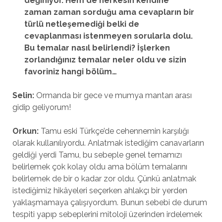
değiniyor. Hem de herkesin kendine
zaman zaman sorduğu ama cevapların bir
türlü netleşemediği belki de
cevaplanması istenmeyen sorularla dolu.
Bu temalar nasıl belirlendi? İşlerken
zorlandığınız temalar neler oldu ve sizin
favoriniz hangi b
ö
lüm…
Selin:
Ormanda bir gece ve mumya mantarı arası
gidip geliyorum!
Orkun:
Tamu eski Türkçe’de cehennemin karşılığı
olarak kullanılıyordu. Anlatmak istediğim canavarların
geldiği yerdi Tamu, bu sebeple genel temamızı
belirlemek çok kolay oldu ama bölüm temalarını
belirlemek de bir o kadar zor oldu. Çünkü anlatmak
istediğimiz hikâyeleri seçerken ahlakçı bir yerden
yaklaşmamaya çalışıyordum. Bunun sebebi de durum
tespiti yapıp sebeplerini mitoloji üzerinden irdelemek