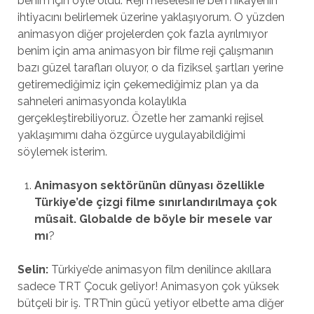
benim için öyle oldu. Reji meselesine ben hikâyenin
ihtiyacını belirlemek üzerine yaklaşıyorum. O yüzden
animasyon diğer projelerden çok fazla ayrılmıyor
benim için ama animasyon bir filme reji çalışmanın
bazı güzel tarafları oluyor, o da fiziksel şartları yerine
getiremediğimiz için çekemediğimiz plan ya da
sahneleri animasyonda kolaylıkla
gerçekleştirebiliyoruz. Özetle her zamanki rejisel
yaklaşımımı daha özgürce uygulayabildiğimi
söylemek isterim.
Animasyon sekt
ö
rünü
n d
ünyası özellikle
Türkiye’de çizgi filme sını
rland
ırılmaya çok
müsait. Globalde de b
ö
yle bir mesele var
mı
?
Selin:
Türkiye’de animasyon film denilince akıllara
sadece TRT Çocuk geliyor! Animasyon çok yüksek
bütçeli bir iş. TRT’nin gücü yetiyor elbette ama diğer