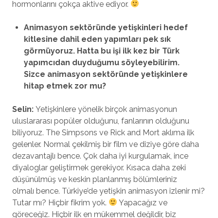
hormonlarını çokça aktive ediyor.
Animasyon sekt
ö
ründe yetişkinleri hedef
kitlesine dahil eden yapımları pek sık
g
ö
rmüyoruz. Hatta bu işi ilk kez bir Türk
yapımcıdan duyduğumu s
ö
yleyebilirim.
Sizce animasyon sekt
ö
ründe yetişkinlere
hitap etmek zor mu?
Selin:
Yetişkinlere yönelik birçok animasyonun
uluslararası popüler olduğunu, fanlarının olduğunu
biliyoruz. The Simpsons ve Rick and Mort aklıma ilk
gelenler. Normal çekilmiş bir film ve diziye göre daha
dezavantajlı bence. Çok daha iyi kurgulamak, ince
diyaloglar geliştirmek gerekiyor. Kısaca daha zeki
düşünülmüş ve keskin planlanmış bölümleriniz
olmalı bence. Türkiye’de yetişkin animasyon izlenir mi?
Tutar mı? Hiçbir fikrim yok.
Yapacağız ve
göreceğiz. Hiçbir ilk en mükemmel değildir, biz