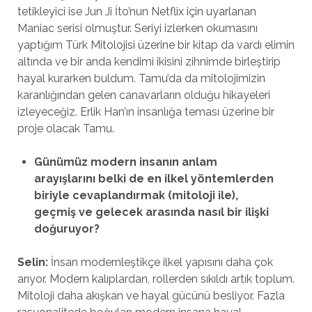
tetikleyici ise Jun Ji İto’nun Netflix için uyarlanan
Maniac serisi olmuştur. Seriyi izlerken okumasını
yaptığım Türk Mitolojisi üzerine bir kitap da vardı elimin
altında ve bir anda kendimi ikisini zihnimde birleştirip
hayal kurarken buldum. Tamu’da da mitolojimizin
karanlığından gelen canavarların olduğu hikayeleri
izleyeceğiz. Erlik Han’ın insanlığa teması üzerine bir
proje olacak Tamu.
Günümüz modern insanın anlam
arayışlarını belki de en ilkel y
ö
ntemlerden
biriyle cevaplandırmak (mitoloji ile),
geçmiş ve gelecek arası
nda nas
ıl bir ilişki
doğuruyor?
Selin:
İnsan modernleştikçe ilkel yapısını daha çok
arıyor. Modern kalıplardan, rollerden sıkıldı artık toplum.
Mitoloji daha akışkan ve hayal gücünü besliyor. Fazla