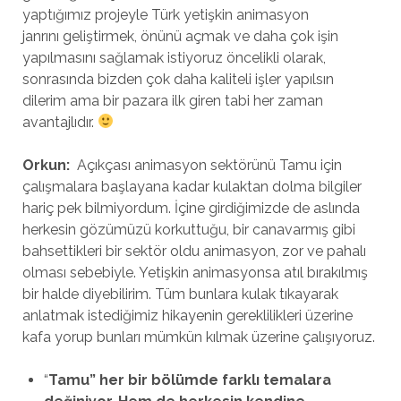
yaptığımız projeyle Türk yetişkin animasyon
janrını geliştirmek, önünü açmak ve daha çok işin
yapılmasını sağlamak istiyoruz öncelikli olarak,
sonrasında bizden çok daha kaliteli işler yapılsın
dilerim ama bir pazara ilk giren tabi her zaman
avantajlıdır.
Orkun:
Açıkçası animasyon sektörünü Tamu için
çalışmalara başlayana kadar kulaktan dolma bilgiler
hariç pek bilmiyordum. İçine girdiğimizde de aslında
herkesin gözümüzü korkuttuğu, bir canavarmış gibi
bahsettikleri bir sektör oldu animasyon, zor ve pahalı
olması sebebiyle. Yetişkin animasyonsa atıl bırakılmış
bir halde diyebilirim. Tüm bunlara kulak tıkayarak
anlatmak istediğimiz hikayenin gereklilikleri üzerine
kafa yorup bunları mümkün kılmak üzerine çalışıyoruz.
“
Tamu” her bir b
ö
lümde farklı temalara