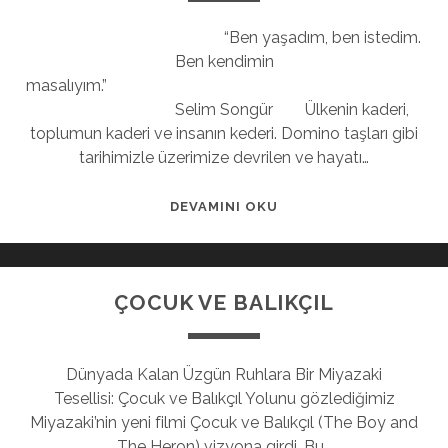
“Ben yaşadım, ben istedim.
Ben kendimin
masalıyım.”
Selim Songür Ülkenin kaderi,
toplumun kaderi ve insanın kederi. Domino taşları gibi
tarihimizle üzerimize devrilen ve hayatı…
DEVAMINI OKU
ÇOCUK VE BALIKÇIL
Dünyada Kalan Üzgün Ruhlara Bir Miyazaki
Tesellisi: Çocuk ve Balıkçıl Yolunu gözlediğimiz
Miyazaki’nin yeni filmi Çocuk ve Balıkçıl (The Boy and
The Heron) vizyona girdi. Bu…